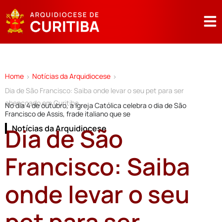
Home
Notícias da Arquidiocese
>
>
Dia de São Francisco: Saiba onde levar o seu pet para ser
abençoado em Curitiba
No dia 4 de outubro, a Igreja Católica celebra o dia de São
Francisco de Assis, frade italiano que se
Dia de São
Notícias da Arquidiocese
Francisco: Saiba
onde levar o seu
pet para ser