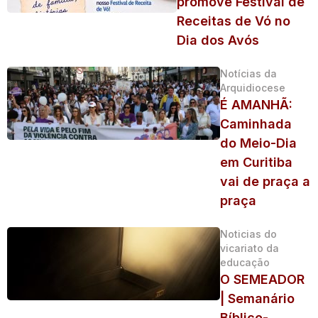
promove Festival de
Receitas de Vó no
Dia dos Avós
Notícias da
Arquidiocese
É AMANHÃ:
Caminhada
do Meio-Dia
em Curitiba
vai de praça a
praça
Noticias do
vicariato da
educação
O SEMEADOR
| Semanário
Bíblico-