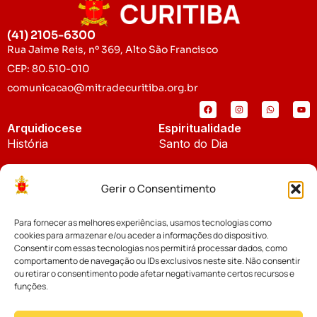
(41) 2105-6300
Rua Jaime Reis, nº 369, Alto São Francisco
CEP: 80.510-010
comunicacao@mitradecuritiba.org.br
Arquidiocese
Espiritualidade
História
Santo do Dia
Padroeira
Liturgia Diária
Gerir o Consentimento
Brasão
Bíblia Online
Para fornecer as melhores experiências, usamos tecnologias como
Notícias
Cúria Diocesana
cookies para armazenar e/ou aceder a informações do dispositivo.
Notícias da Arquidiocese
Consentir com essas tecnologias nos permitirá processar dados, como
Fundo Diocesano
comportamento de navegação ou IDs exclusivos neste site. Não consentir
Notícias Cáritas
ou retirar o consentimento pode afetar negativamante certos recursos e
funções.
Tribunal Eclesiástico
Notícias da Comissão