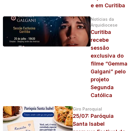
e em Curitiba
Notícias da
Arquidiocese
Curitiba
recebe
sessão
exclusiva do
filme “Gemma
Galgani” pelo
projeto
Segunda
Católica
Giro Paroquial
25/07: Paróquia
Santa Isabel