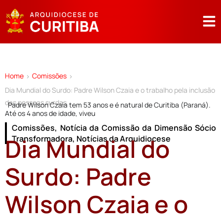
Home
Comissões
>
>
Dia Mundial do Surdo: Padre Wilson Czaia e o trabalho pela inclusão
das pessoas surdas
Padre Wilson Czaia tem 53 anos e é natural de Curitiba (Paraná).
Até os 4 anos de idade, viveu
Comissões
,
Notícia da Comissão da Dimensão Sócio
Dia Mundial do
Transformadora
,
Notícias da Arquidiocese
Surdo: Padre
Wilson Czaia e o