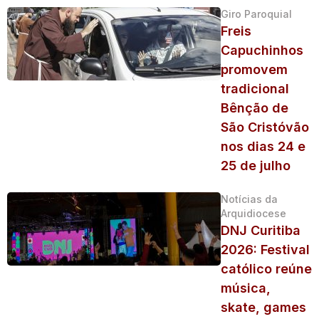
Giro Paroquial
Freis
Capuchinhos
promovem
tradicional
Bênção de
São Cristóvão
nos dias 24 e
25 de julho
Notícias da
Arquidiocese
DNJ Curitiba
2026: Festival
católico reúne
música,
skate, games