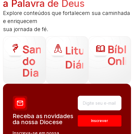
a Palavra de Deus
Explore conteúdos que fortalecem sua caminhada
e enriquecem
sua jornada de fé.
Santo
Bíbli
Liturgia
do
Onli
Diária
Dia
Receba as novidades
da nossa Diocese
Inscreva-se em nossa