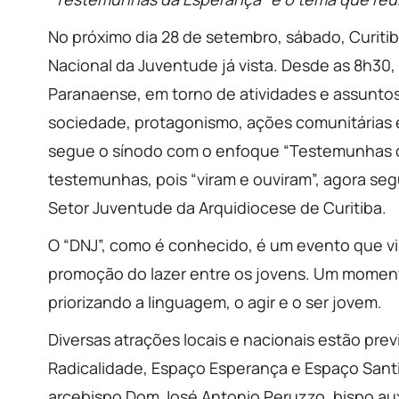
No próximo dia 28 de setembro, sábado, Curitib
Nacional da Juventude já vista. Desde as 8h30,
Paranaense, em torno de atividades e assuntos
sociedade, protagonismo, ações comunitárias 
segue o sínodo com o enfoque “Testemunhas da
testemunhas, pois “viram e ouviram”, agora se
Setor Juventude da Arquidiocese de Curitiba.
O “DNJ”, como é conhecido, é um evento que visa
promoção do lazer entre os jovens. Um momento
priorizando a linguagem, o agir e o ser jovem.
Diversas atrações locais e nacionais estão pre
Radicalidade, Espaço Esperança e Espaço Santid
arcebispo Dom José Antonio Peruzzo, bispo aux