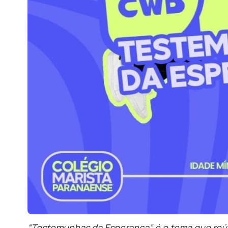
“Testemunhas da Esperança” é o tema que reú