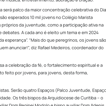
a será palco da maior concentração celebrativa do Di
 são esperados 10 mil jovens no Colégio Marista
 próprios da juventude, como a participação ativa na
e debates. A cada ano é eleito um tema e em 2024
 esperança”. “Mais do que peregrinos, os jovens sã
guem anunciar!”, diz Rafael Medeiros, coordenador do
 a celebração da fé, o fortalecimento espiritual e a
 feito por jovens, para jovens, desta forma,
vistas. Serão quatro Espaços (Palco Juventude, Espaç
ade. Os três bispos da Arquidiocese de Curitiba – o
iliar Dom Reginei Modolo e bispo auxiliar Dom Adenis