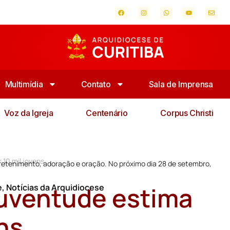
Multimídia
Contato
Sala de Imprensa
Voz da Igreja
Centenário
Corpus Christi
 10 mil jovens
etenimento, adoração e oração. No próximo dia 28 de setembro,
Juventude estima
e
,
Notícias da Arquidiocese
ens