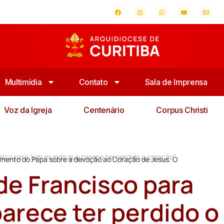
Multimídia
Contato
Sala de Imprensa
Voz da Igreja
Centenário
Corpus Christi
cisco para “um mundo que parece ter perdido o coração”
cumento do Papa sobre a devoção ao Coração de Jesus. O
de Francisco para
rece ter perdido o