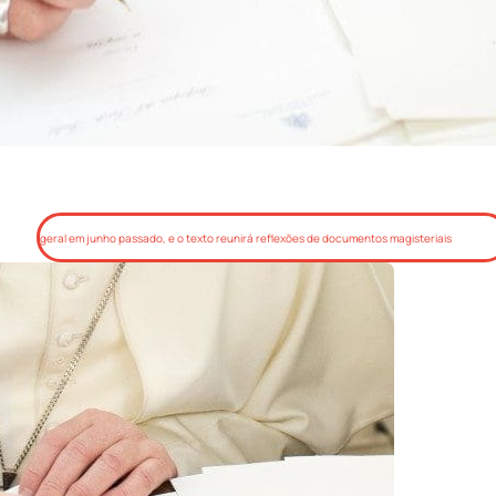
Na próxima quinta-feira, 24 de outubro, será publicado o documento do Papa sobre a
devoção ao Coração de Jesus. O Pontífice havia anunciado a encíclica em uma audiênci
geral em junho passado, e o texto reunirá reflexões de documentos magisteriais
anteriores. A publicação acontece no ano das celebrações do 350º aniversário da primei
manifestação do Sagrado Coração de Jesus, ocorrida em 1673.