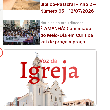
Bíblico-Pastoral – Ano 2 –
Número 65 – 12/07/2026
Notícias da Arquidiocese
É AMANHÃ: Caminhada
do Meio-Dia em Curitiba
vai de praça a praça
a
ra