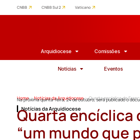
CNBB
CNBB Sul 2
Vaticano
Arquidiocese
Comissões
Notícias
Eventos
Home
Notícias da Arquidiocese
Quarta encíclica de Fran
>
>
Na próxima quinta-feira, 24 de outubro, será publicado o do
Quarta encíclica 
Notícias da Arquidiocese
“um mundo que pa