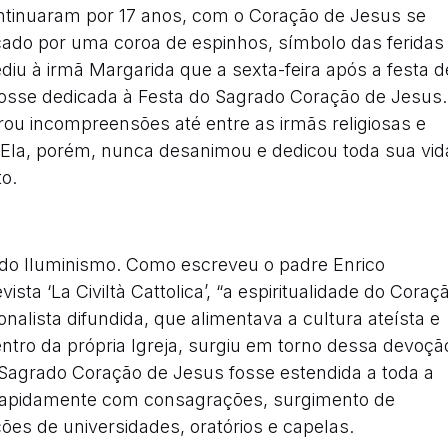
ntinuaram por 17 anos, com o Coração de Jesus se
ado por uma coroa de espinhos, símbolo das feridas
diu à irmã Margarida que a sexta-feira após a festa d
 fosse dedicada à Festa do Sagrado Coração de Jesus.
trou incompreensões até entre as irmãs religiosas e
 Ela, porém, nunca desanimou e dedicou toda sua vid
o.
do Iluminismo. Como escreveu o padre Enrico
ista ‘La Civiltà Cattolica’, “a espiritualidade do Coraç
nalista difundida, que alimentava a cultura ateísta e
entro da própria Igreja, surgiu em torno dessa devoçã
o Sagrado Coração de Jesus fosse estendida a toda a
u rapidamente com consagrações, surgimento de
ões de universidades, oratórios e capelas.