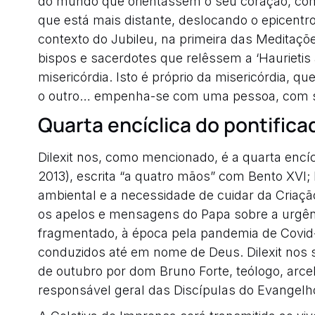
do mundo que orientassem o seu coração, com
que está mais distante, deslocando o epicentr
contexto do Jubileu, na primeira das Meditaçõ
bispos e sacerdotes que relêssem a ‘Haurietis 
misericórdia. Isto é próprio da misericórdia, 
o outro… empenha-se com uma pessoa, com su
Quarta encíclica do pontifica
Dilexit nos, como mencionado, é a quarta encíc
2013), escrita “a quatro mãos” com Bento XVI; 
ambiental e a necessidade de cuidar da Criação; 
os apelos e mensagens do Papa sobre a urgên
fragmentado, à época pela pandemia de Covid-19
conduzidos até em nome de Deus. Dilexit nos 
de outubro por dom Bruno Forte, teólogo, arceb
responsável geral das Discípulas do Evangelh