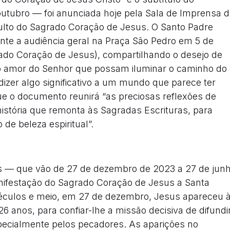
utubro — foi anunciada hoje pela Sala de Imprensa 
culto do Sagrado Coração de Jesus. O Santo Padre
nte a audiência geral na Praça São Pedro em 5 de
ado Coração de Jesus), compartilhando o desejo de
do amor do Senhor que possam iluminar o caminho do
zer algo significativo a um mundo que parece ter
que o documento reunirá “as preciosas reflexões de
história que remonta às Sagradas Escrituras, para
o de beleza espiritual”.
es — que vão de 27 de dezembro de 2023 a 27 de jun
nifestação do Sagrado Coração de Jesus a Santa
séculos e meio, em 27 de dezembro, Jesus apareceu 
6 anos, para confiar-lhe a missão decisiva de difundi
ecialmente pelos pecadores. As aparições no