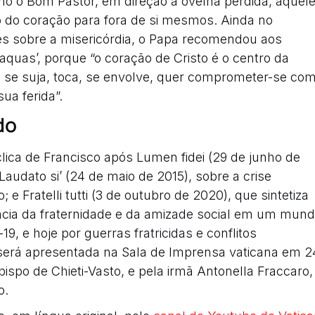
o o Bom Pastor, em direção à ovelha perdida, àquel
o do coração para fora de si mesmos. Ainda no
es sobre a misericórdia, o Papa recomendou aos
aquas’, porque “o coração de Cristo é o centro da
que se suja, toca, se envolve, quer comprometer-se co
a ferida”.
do
lica de Francisco após Lumen fidei (29 de junho de
Laudato si’ (24 de maio de 2015), sobre a crise
e Fratelli tutti (3 de outubro de 2020), que sintetiza
cia da fraternidade e da amizade social em um mun
, e hoje por guerras fratricidas e conflitos
será apresentada na Sala de Imprensa vaticana em 2
ispo de Chieti-Vasto, e pela irmã Antonella Fraccaro,
o.