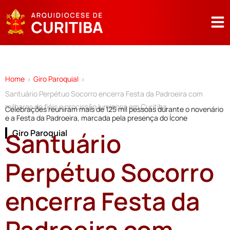
Home
Giro Paroquial
>
>
Santuário Perpétuo Socorro encerra Festa da Padroeira com
milhares de fiéis e procissão luminosa em Curitiba
Celebrações reuniram mais de 125 mil pessoas durante o novenário
e a Festa da Padroeira, marcada pela presença do Ícone
Santuário
Giro Paroquial
Perpétuo Socorro
encerra Festa da
Padroeira com