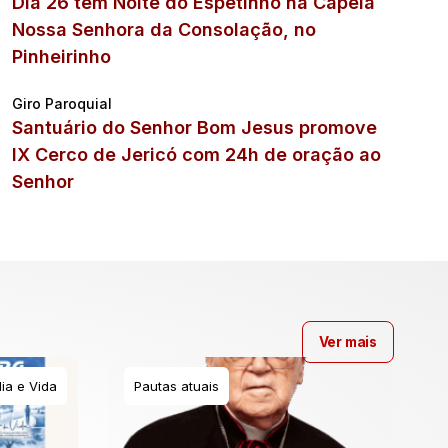
Dia 26 tem Noite do Espetinho na Capela
Nossa Senhora da Consolação, no
Pinheirinho
Giro Paroquial
Santuário do Senhor Bom Jesus promove
IX Cerco de Jericó com 24h de oração ao
Senhor
Ver mais
ia e Vida
Pautas atuais