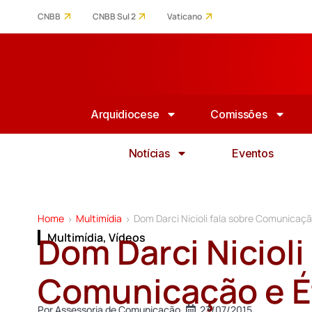
CNBB
CNBB Sul 2
Vaticano
Arquidiocese
Comissões
Notícias
Eventos
Home
Multimídia
Dom Darci Nicioli fala sobre Comunicaçã
>
>
Dom Darci Nicioli
Multimídia
,
Vídeos
Comunicação e É
Por
Assessoria de Comunicação
23/07/2015