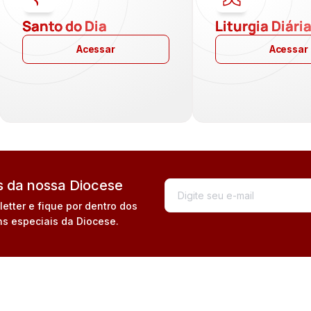
Santo do Dia
Liturgia Diári
Acessar
Acessar
 da nossa Diocese
tter e fique por dentro dos
s especiais da Diocese.