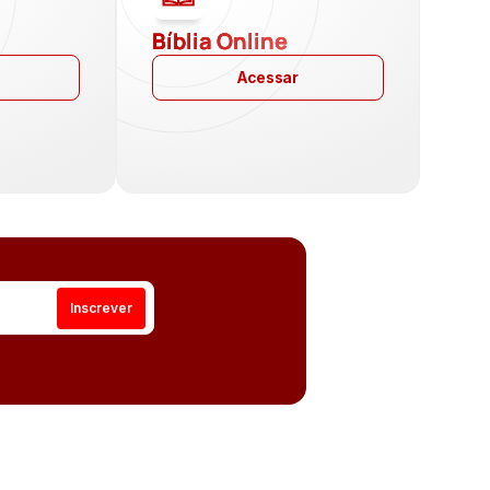
a
Bíblia Online
Acessar