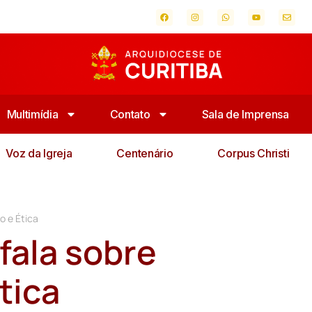
Multimídia
Contato
Sala de Imprensa
Voz da Igreja
Centenário
Corpus Christi
o e Ética
 fala sobre
tica