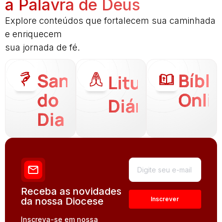
a Palavra de Deus
Explore conteúdos que fortalecem sua caminhada
e enriquecem
sua jornada de fé.
Santo
Bíbli
Liturgia
do
Onli
Diária
Dia
Receba as novidades
da nossa Diocese
Inscreva-se em nossa