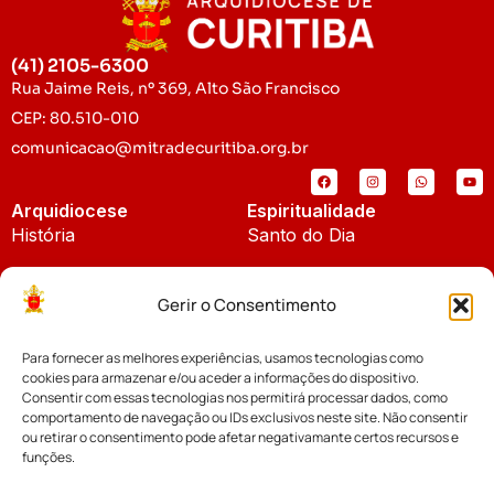
(41) 2105-6300
Rua Jaime Reis, nº 369, Alto São Francisco
CEP: 80.510-010
comunicacao@mitradecuritiba.org.br
Arquidiocese
Espiritualidade
História
Santo do Dia
Padroeira
Liturgia Diária
Gerir o Consentimento
Brasão
Bíblia Online
Para fornecer as melhores experiências, usamos tecnologias como
Notícias
Cúria Diocesana
cookies para armazenar e/ou aceder a informações do dispositivo.
Notícias da Arquidiocese
Consentir com essas tecnologias nos permitirá processar dados, como
Fundo Diocesano
comportamento de navegação ou IDs exclusivos neste site. Não consentir
Notícias Cáritas
ou retirar o consentimento pode afetar negativamante certos recursos e
funções.
Tribunal Eclesiástico
Notícias da Comissão