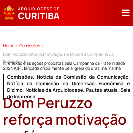
Home
Comissões
>
>
Dom Peruzzo reforça motivação na fé para a Campanha da
Fraternidade
A reflexão e as ações propostas pela Campanha da Fraternidade
2024 (CF), lançada oficialmente pela Igreja do Brasil na manhã
Comissões
,
Notícia da Comissão da Comunicação
,
Notícia da Comissão da Dimensão Econômica e
Dízimo
,
Notícias da Arquidiocese
,
Pautas atuais
,
Sala
Dom Peruzzo
de Imprensa
reforça motivação