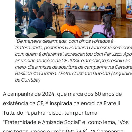
“De maneira desarmada, com olhos voltados à
fraternidade, podemos vivenciar a Quaresma sem confl
com quem é diferente”, acrescentou dom Peruzzo. Apó
anunciar as ações da CF 2024, o arcebispo presidiu ao
meio-dia a missa de abertura da campanha na Catedra
Basílica de Curitiba. | Foto: Cristiane Dubena (Arquidi
de Curitiba)
A campanha de 2024, que marca dos 60 anos de
existência da CF, é inspirada na encíclica Fratelli
Tutti, do Papa Francisco, tem por tema
“Fraternidade e Amizade Social” e, como lema, “Vós
sois todos irmãos e irmãs (Mt 23,8). “A Campanha