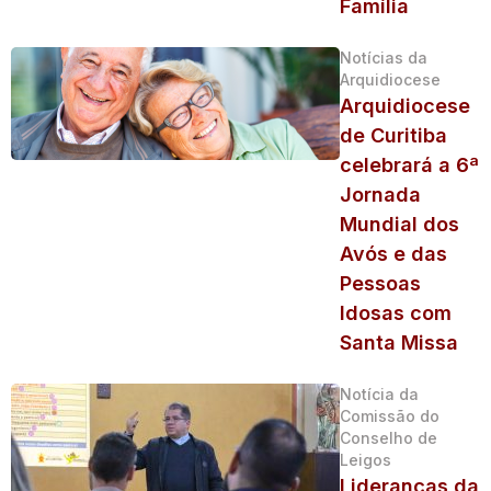
Família
Notícias da
Arquidiocese
Arquidiocese
de Curitiba
celebrará a 6ª
Jornada
Mundial dos
Avós e das
Pessoas
Idosas com
Santa Missa
Notícia da
Comissão do
Conselho de
Leigos
Lideranças da