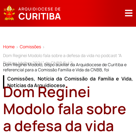
Home
Comissões
>
>
Dom Reginei Modolo fala sobre a defesa da vida no podcast “A
Política Melhor 2024” da CNBB Sul 2
Dom Reginei Modolo, bispo auxiliar da Arquidiocese de Curitiba e
referencial para a Comissão Família e Vida da CNBB, foi
Comissões
,
Notícia da Comissão da Família e Vida
,
Dom Reginei
Notícias da Arquidiocese
Modolo fala sobre
a defesa da vida