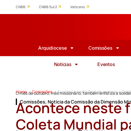
CNBB
CNBB Sul 2
Vaticano
Arquidiocese
Comissões
Notícias
Eventos
Home
Comissões
Acontece neste final de semana a Cole
>
>
O mês de outubro, mês missionário, também enfatiza a solidari
Acontece neste f
Comissões
,
Notícia da Comissão da Dimensão Mis
Coleta Mundial p