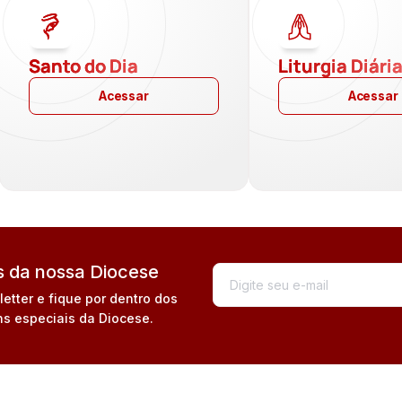
Santo do Dia
Liturgia Diári
Acessar
Acessar
 da nossa Diocese
tter e fique por dentro dos
s especiais da Diocese.