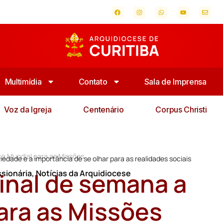
Multimídia
Contato
Sala de Imprensa
Voz da Igreja
Centenário
Corpus Christi
ta Mundial para as Missões
edade e a importância de se olhar para as realidades sociais
inal de semana a
sionária
,
Notícias da Arquidiocese
ara as Missões