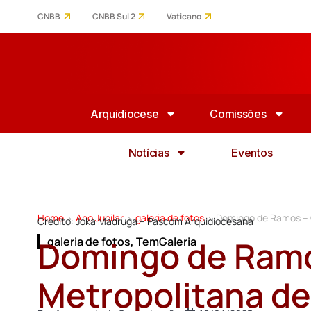
CNBB
CNBB Sul 2
Vaticano
Arquidiocese
Comissões
Notícias
Eventos
Home
Ano Jubilar
galeria de fotos
Domingo de Ramos – C
>
>
>
Crédito: Joka Madruga – Pascom Arquidiocesana
Domingo de Ramo
galeria de fotos
,
TemGaleria
Metropolitana de