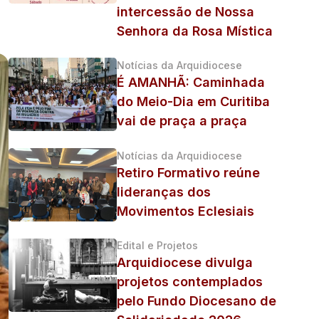
intercessão de Nossa
Senhora da Rosa Mística
Notícias da Arquidiocese
É AMANHÃ: Caminhada
do Meio-Dia em Curitiba
vai de praça a praça
Notícias da Arquidiocese
Retiro Formativo reúne
lideranças dos
Movimentos Eclesiais
Edital e Projetos
Arquidiocese divulga
projetos contemplados
pelo Fundo Diocesano de