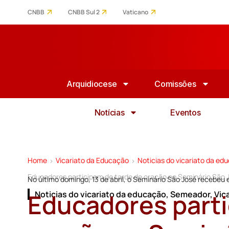
CNBB
CNBB Sul 2
Vaticano
Arquidiocese
Comissões
Notícias
Eventos
Home
Vicariato da Educação
Noticias do vicariato da ed
>
>
Educadores participam de tarde de oração no Seminário São 
No último domingo, 13 de abril, o Seminário São José recebe
Educadores parti
Noticias do vicariato da educação
,
Semeador
,
Vic