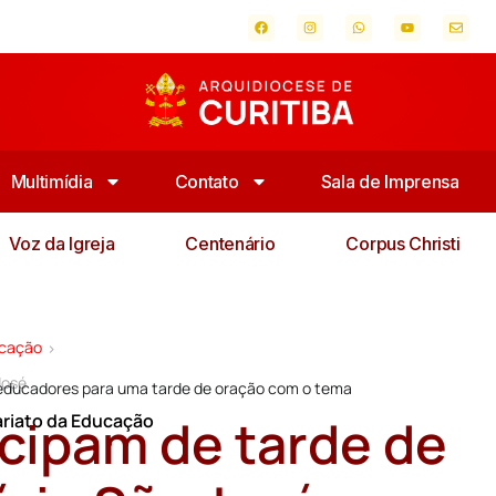
Multimídia
Contato
Sala de Imprensa
Voz da Igreja
Centenário
Corpus Christi
ucação
>
José
u educadores para uma tarde de oração com o tema
cipam de tarde de
ariato da Educação