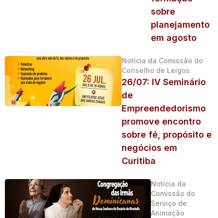
sobre
planejamento
em agosto
Notícia da Comissão do
Conselho de Leigos
26/07: IV Seminário
de
Empreendedorismo
promove encontro
sobre fé, propósito e
negócios em
Curitiba
Notícia da
Comissão do
Serviço de
Animação