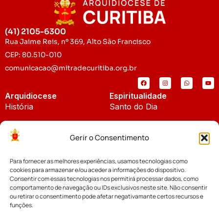
(41) 2105-6300
Rua Jaime Reis, nº 369, Alto São Francisco
CEP: 80.510-010
comunicacao@mitradecuritiba.org.br
Arquidiocese
Espiritualidade
História
Santo do Dia
Padroeira
Liturgia Diária
Gerir o Consentimento
Brasão
Bíblia Online
Para fornecer as melhores experiências, usamos tecnologias como
Notícias
Cúria Diocesana
cookies para armazenar e/ou aceder a informações do dispositivo.
Notícias da Arquidiocese
Consentir com essas tecnologias nos permitirá processar dados, como
Fundo Diocesano
comportamento de navegação ou IDs exclusivos neste site. Não consentir
Notícias Cáritas
ou retirar o consentimento pode afetar negativamante certos recursos e
funções.
Tribunal Eclesiástico
Notícias da Comissão