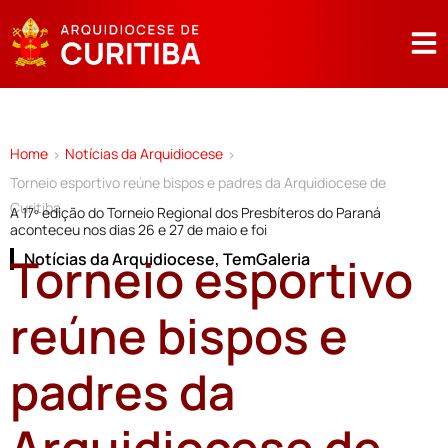
Home
Notícias da Arquidiocese
>
>
Torneio esportivo reúne bispos e padres da Arquidiocese de
Curitiba
A 17º edição do Torneio Regional dos Presbíteros do Paraná
aconteceu nos dias 26 e 27 de maio e foi
Torneio esportivo
Notícias da Arquidiocese
,
TemGaleria
reúne bispos e
padres da
Arquidiocese de