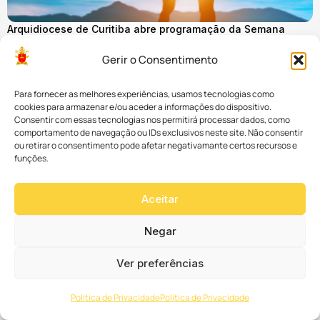
Arquidiocese de Curitiba abre programação da Semana
Nacional da Família no Santuário de Guadalupe
06 de agosto de 2026
Gerir o Consentimento
Para fornecer as melhores experiências, usamos tecnologias como
Pautas atuais
cookies para armazenar e/ou aceder a informações do dispositivo.
Consentir com essas tecnologias nos permitirá processar dados, como
comportamento de navegação ou IDs exclusivos neste site. Não consentir
ou retirar o consentimento pode afetar negativamante certos recursos e
funções.
Aceitar
Arquidiocese de Curitiba celebra os 100 anos de Dom Pedro
Fedalto com Santa Missa em Ação de Graças
Negar
05 de agosto de 2026
Ver mais
Ver preferências
Política de Privacidade
Política de Privacidade