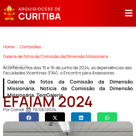
Home
Comissões
>
>
Galeria de fotos da Comissão da Dimensão Missionária
>
EFAIAM 2024
Aconteceu nos dias 15 e 16 de junho de 2024, as dependências das
Faculdades Vicentinas (FAV), o Encontro para Assessores
Galeria de fotos da Comissão da Dimensão
Missionária
,
Notícia da Comissão da Dimensão
EFAIAM 2024
Missionária
,
TemGaleria
Por
Comidi
19/06/2024