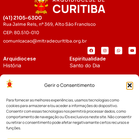
(41) 2105-6300
Rua Jaime Reis, nº 369, Alto São Francisco
CEP: 80.510-010
comunicacao@mitradecuritiba.org.br
Arquidiocese
Espiritualidade
História
Santo do Dia
Padroeira
Liturgia Diária
Gerir o Consentimento
Brasão
Bíblia Online
Para fornecer as melhores experiências, usamos tecnologias como
Notícias
Cúria Diocesana
cookies para armazenar e/ou aceder a informações do dispositivo.
Notícias da Arquidiocese
Consentir com essas tecnologias nos permitirá processar dados, como
Fundo Diocesano
comportamento de navegação ou IDs exclusivos neste site. Não consentir
Notícias Cáritas
ou retirar o consentimento pode afetar negativamante certos recursos e
funções.
Tribunal Eclesiástico
Notícias da Comissão