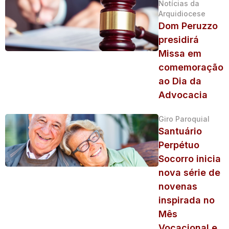
Notícias da
Arquidiocese
Dom Peruzzo
presidirá
Missa em
comemoração
ao Dia da
Advocacia
Giro Paroquial
Santuário
Perpétuo
Socorro inicia
nova série de
novenas
inspirada no
Mês
Vocacional e