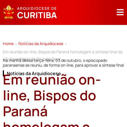
Home
Notícias da Arquidiocese
>
>
Em reunião on-line, Bispos do Paraná homologam a síntese final da
43ª Assembleia do Povo de Deus
Na manhã dessa terça-feira, 03 de outubro, o episcopado
paranaense se reuniu, de forma on-line, para aprovar a síntese final
Em reunião on-
Notícias da Arquidiocese
line, Bispos do
Paraná
homologam a