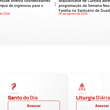
ntude orienta coordenadores
Arquidiocese de Curitiba abre
mpra de ingressos para o
programação da Semana Naci
Família no Santuário de Gua
de 2026
06 de agosto de 2026
Santo do Dia
Liturgia Diári
Acessar
Acessar