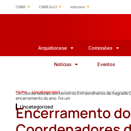
CNBB
CNBB Sul 2
Vaticano
Arquidiocese
Comissões
Notícias
Eventos
Home
Uncategorized
Encerramento do ano dos Coordena
>
>
Os Coordenadores dos Ministros Extraordinários da Sagrada
encerramento do ano. Foi um
Encerramento do
Uncategorized
Coordenadores d