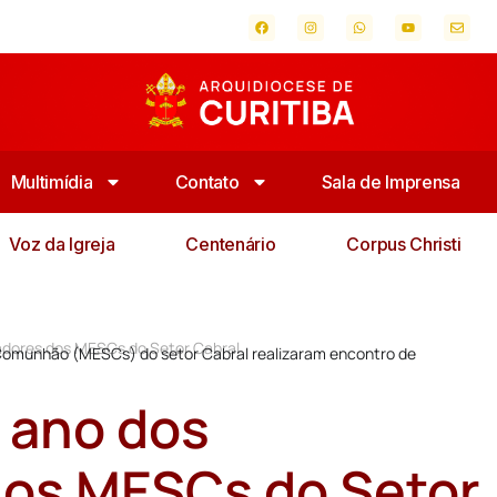
Multimídia
Contato
Sala de Imprensa
Voz da Igreja
Centenário
Corpus Christi
dores dos MESCs do Setor Cabral
 Comunhão (MESCs) do setor Cabral realizaram encontro de
 ano dos
os MESCs do Setor