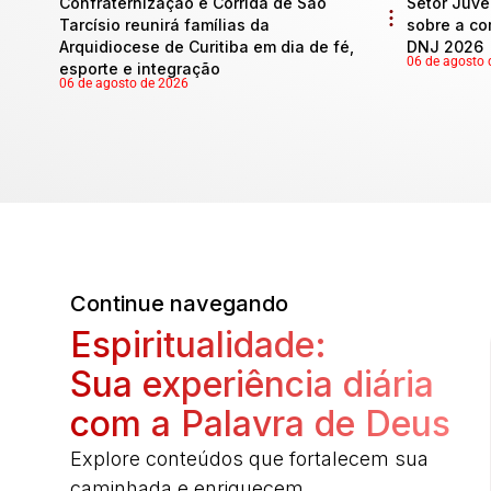
Confraternização e Corrida de São
Setor Juve
Tarcísio reunirá famílias da
sobre a co
Arquidiocese de Curitiba em dia de fé,
DNJ 2026
06 de agosto 
esporte e integração
06 de agosto de 2026
Continue navegando
Espiritualidade:
Sua experiência diária
com a Palavra de Deus
Explore conteúdos que fortalecem sua
caminhada e enriquecem