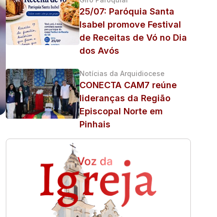
25/07: Paróquia Santa
Isabel promove Festival
de Receitas de Vó no Dia
dos Avós
Notícias da Arquidiocese
CONECTA CAM7 reúne
lideranças da Região
Episcopal Norte em
Pinhais