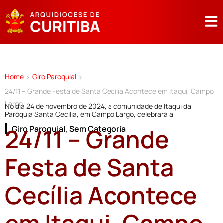
Home
Giro Paroquial
>
>
24/11 – Grande Festa de Santa Cecília Acontece em Itaqui, Campo
Largo
No dia 24 de novembro de 2024, a comunidade de Itaqui da
Paróquia Santa Cecília, em Campo Largo, celebrará a
24/11 – Grande
Giro Paroquial
,
Sem Categoria
Festa de Santa
Cecília Acontece
em Itaqui, Campo