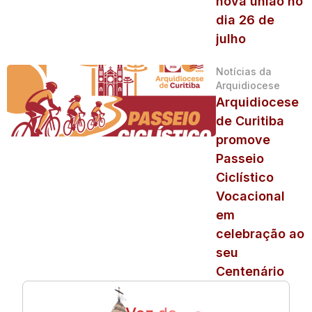
nova união no
dia 26 de
julho
Notícias da
Arquidiocese
Arquidiocese
de Curitiba
promove
Passeio
Ciclístico
Vocacional
em
celebração ao
seu
Centenário