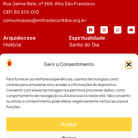
Rua Jaime Reis, nº 369, Alto São Francisco
CEP: 80.510-010
comunicacao@mitradecuritiba.org.br
Arquidiocese
Espiritualidade
História
Santo do Dia
Padroeira
Liturgia Diária
Gerir o Consentimento
Brasão
Bíblia Online
Para fornecer as melhores experiências, usamos tecnologias como
Notícias
Cúria Diocesana
cookies para armazenar e/ou aceder a informações do dispositivo.
Notícias da Arquidiocese
Consentir com essas tecnologias nos permitirá processar dados, como
Fundo Diocesano
comportamento de navegação ou IDs exclusivos neste site. Não consentir
Notícias Cáritas
ou retirar o consentimento pode afetar negativamante certos recursos e
funções.
Tribunal Eclesiástico
Notícias da Comissão
Vicariatos da Educação
Aceitar
Palavra dos Bispos
Eventos