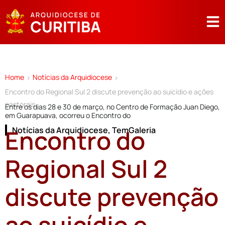
Home
Notícias da Arquidiocese
>
>
Encontro do Regional Sul 2 discute prevenção ao suicídio e ações
pastorais
Entre os dias 28 e 30 de março, no Centro de Formação Juan Diego,
em Guarapuava, ocorreu o Encontro do
Encontro do
Notícias da Arquidiocese
,
TemGaleria
Regional Sul 2
discute prevenção
ao suicídio e