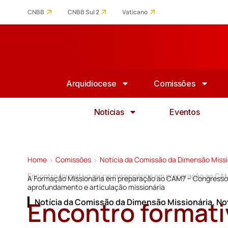
CNBB
CNBB Sul 2
Vaticano
Arquidiocese
Comissões
Notícias
Eventos
Home
Comissões
Notícia da Comissão da Dimensão Missi
>
>
Encontro formativo reúne missionários em preparação ao CA
A Formação Missionária em preparação ao CAM7 – Congresso
aprofundamento e articulação missionária
Encontro formati
Notícia da Comissão da Dimensão Missionária
,
No