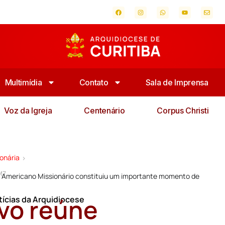
Multimídia
Contato
Sala de Imprensa
Voz da Igreja
Centenário
Corpus Christi
onária
>
M7
 Americano Missionário constituiu um importante momento de
vo reúne
tícias da Arquidiocese