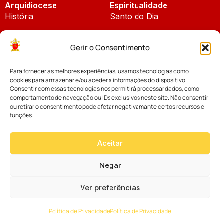
Arquidiocese
Espiritualidade
História
Santo do Dia
Padroeira
Liturgia Diária
Gerir o Consentimento
Brasão
Bíblia Online
Para fornecer as melhores experiências, usamos tecnologias como
Notícias
Cúria Diocesana
cookies para armazenar e/ou aceder a informações do dispositivo.
Notícias da Arquidiocese
Consentir com essas tecnologias nos permitirá processar dados, como
Fundo Diocesano
comportamento de navegação ou IDs exclusivos neste site. Não consentir
Notícias Cáritas
ou retirar o consentimento pode afetar negativamante certos recursos e
funções.
Tribunal Eclesiástico
Notícias da Comissão
Vicariatos da Educação
Aceitar
Palavra dos Bispos
Eventos
Negar
Ver preferências
Website desenvolvido com muito
Política de Privacidade
Política de Privacidade
por