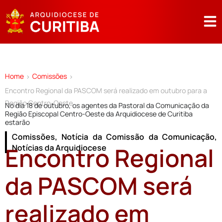
Home
Comissões
>
>
Encontro Regional da PASCOM será realizado em outubro para a
Região Centro-Oeste
No dia 18 de outubro, os agentes da Pastoral da Comunicação da
Região Episcopal Centro-Oeste da Arquidiocese de Curitiba
estarão
Comissões
,
Notícia da Comissão da Comunicação
,
Encontro Regional
Notícias da Arquidiocese
da PASCOM será
realizado em