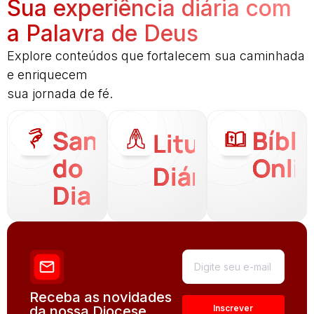
Sua experiência diária com
a Palavra de Deus
Explore conteúdos que fortalecem sua caminhada
e enriquecem
sua jornada de fé.
Santo
Bíbli
Liturgia
do
Onli
Diária
Dia
Receba as novidades
da nossa Diocese