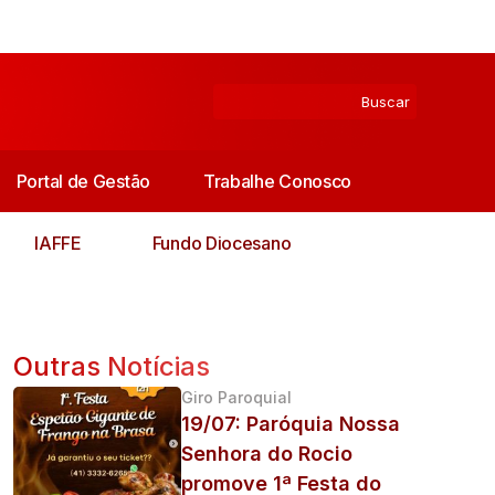
Portal de Gestão
Trabalhe Conosco
IAFFE
Fundo Diocesano
Outras Notícias
Giro Paroquial
19/07: Paróquia Nossa
a
Senhora do Rocio
promove 1ª Festa do