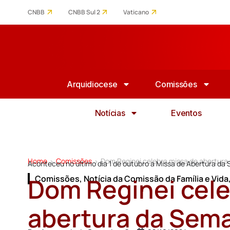
CNBB
CNBB Sul 2
Vaticano
Arquidiocese
Comissões
Notícias
Eventos
Home
Comissões
Dom Reginei celebra missa de abertura
>
>
Aconteceu no último dia 1 de outubro a Missa de Abertura da 
Dom Reginei cele
Comissões
,
Notícia da Comissão da Família e Vida
abertura da Sema