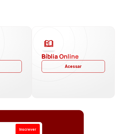
a
Bíblia Online
Acessar