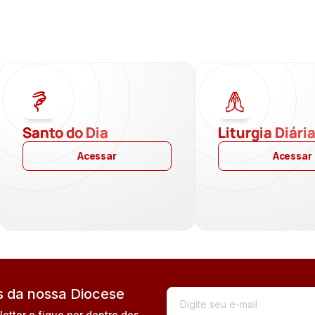
Santo do Dia
Liturgia Diári
Acessar
Acessar
 da nossa Diocese
tter e fique por dentro dos