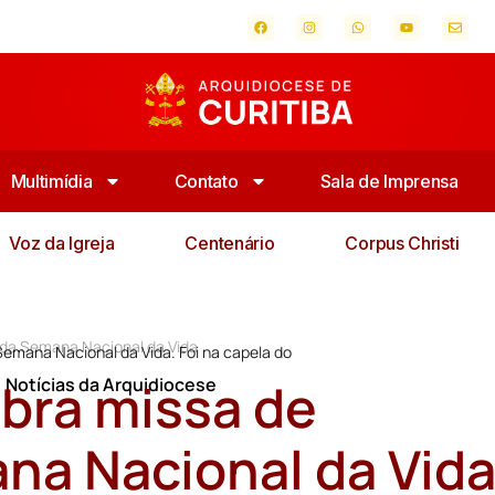
Multimídia
Contato
Sala de Imprensa
Voz da Igreja
Centenário
Corpus Christi
 da Semana Nacional da Vida
Semana Nacional da Vida. Foi na capela do
bra missa de
,
Notícias da Arquidiocese
na Nacional da Vid