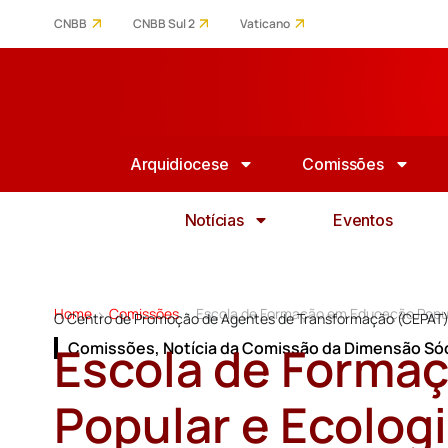
CNBB
CNBB Sul 2
Vaticano
Arquidiocese
Comissões
Notícias
Eventos
Home
Comissões
Escola de Formação em Educação Popula
>
>
O Centro de Promoção de Agentes de Transformação (CEPAT) 
Escola de Forma
Comissões
,
Notícia da Comissão da Dimensão Só
Popular e Ecologi