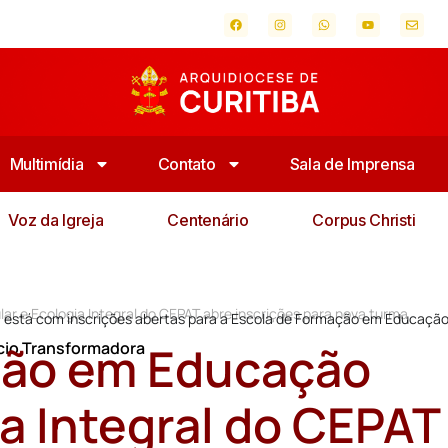
Multimídia
Contato
Sala de Imprensa
Voz da Igreja
Centenário
Corpus Christi
r e Ecologia Integral do CEPAT abre inscrições para nova turma
está com inscrições abertas para a Escola de Formação em Educaçã
ção em Educação
cio Transformadora
a Integral do CEPAT