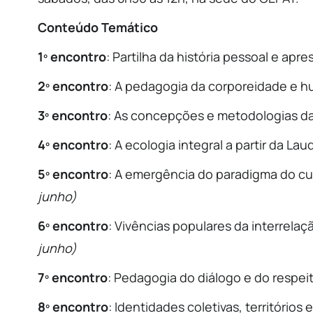
Conteúdo Temático
1
º encontro
: Partilha da história pessoal e ap
2º encontro
: A pedagogia da corporeidade e
3º encontro
: As concepções e metodologias d
4º encontro
: A ecologia integral a partir da Lau
5º encontro
: A emergência do paradigma do cu
junho)
6º encontro
: Vivências populares da interrela
junho)
7º encontro
: Pedagogia do diálogo e do respei
8º encontro
: Identidades coletivas, território