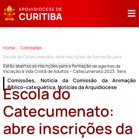
Home
Comissões
>
>
Escola do Catecumenato: abre inscrições da formação para
agentes da Iniciação à Vida Cristã de Adultos
Estão abertas as inscrições para a formação de agentes da
Iniciação à Vida Cristã de Adultos – Catecumenato 2023. Será
Comissões
,
Notícia da Comissão da Animação
Escola do
Bíblico–catequética
,
Notícias da Arquidiocese
Catecumenato:
abre inscrições da