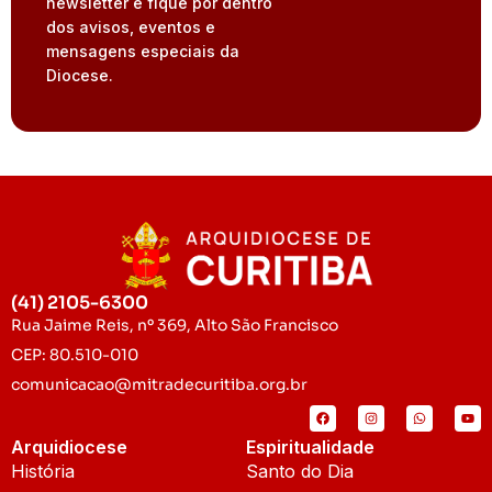
newsletter e fique por dentro
dos avisos, eventos e
mensagens especiais da
Diocese.
(41) 2105-6300
Rua Jaime Reis, nº 369, Alto São Francisco
CEP: 80.510-010
comunicacao@mitradecuritiba.org.br
Arquidiocese
Espiritualidade
História
Santo do Dia