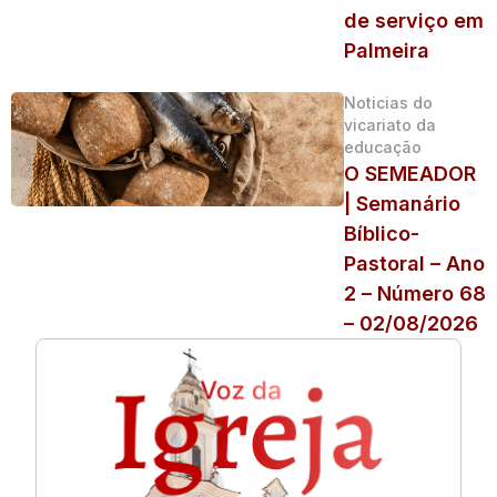
de serviço em
Palmeira
Noticias do
vicariato da
educação
O SEMEADOR
| Semanário
Bíblico-
Pastoral – Ano
2 – Número 68
– 02/08/2026