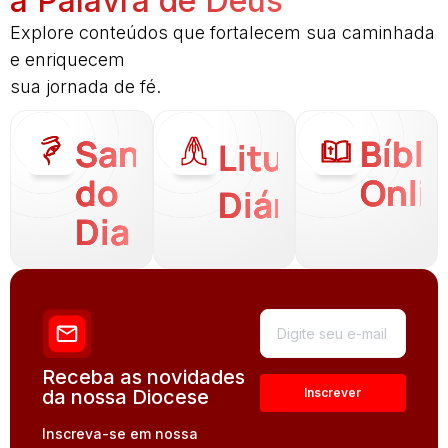
a Palavra de Deus
Explore conteúdos que fortalecem sua caminhada
e enriquecem
sua jornada de fé.
Santo
Bíbli
Liturgia
do
Onli
Diária
Dia
Receba as novidades
da nossa Diocese
Inscreva-se em nossa