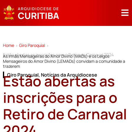
Home
Giro Paroquial
>
>
Estão abertas as inscrições para o Retiro de Carnaval 2024
As Irmãs Mensageiras do Amor Divino (MADs) e os Leigos
Mensageiros do Amor Divino (LEMADs) convidam a comunidade a
trazerem
Estão abertas as
Giro Paroquial
,
Notícias da Arquidiocese
inscrições para o
Retiro de Carnaval
2024