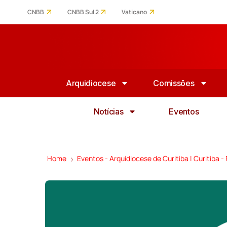
CNBB
CNBB Sul 2
Vaticano
Arquidiocese
Comissões
Notícias
Eventos
Home
Eventos - Arquidiocese de Curitiba | Curitiba -