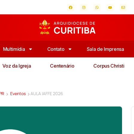
Multimídia
Contato
Sala de Imprensa
Voz da Igreja
Centenário
Corpus Christi
 PR
Eventos
AULA IAFFE 2026