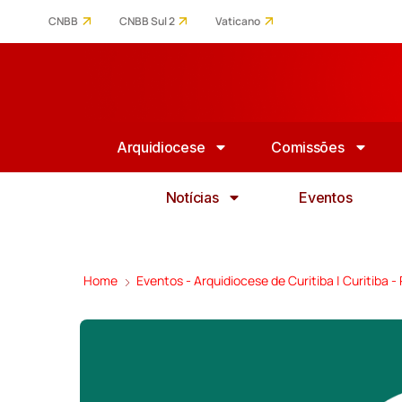
CNBB
CNBB Sul 2
Vaticano
Arquidiocese
Comissões
Notícias
Eventos
Home
Eventos - Arquidiocese de Curitiba | Curitiba -