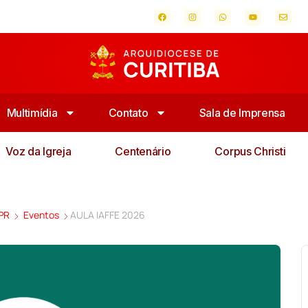
Multimídia
Contato
Sala de Imprensa
Voz da Igreja
Centenário
Corpus Christi
 PR
Eventos
AULA IAFFE 2026