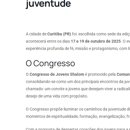
juventude
A cidade de
Curitiba (PR)
foi escolhida como sede da edi
acontecerá entre os dias
17 e 19 de outubro de 2025
. O e
experiência profunda de fé, missão e protagonismo, com l
O Congresso
O
Congresso de Jovens Shalom
é promovido pela
Comuni
consolidando-se como um dos principais encontros da juv
chamado: um convite a jovens que desejam viver a radical
desejo de uma vida com propósito.
O Congresso propõe iluminar os caminhos da juventude di
momentos de espiritualidade, formação, evangelização, fr
Com a proposta de despertar corações dos jovens para a p