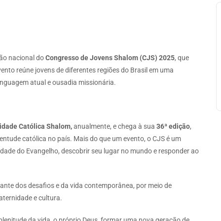
ção nacional do
Congresso de Jovens Shalom (CJS) 2025
, que
vento reúne jovens de diferentes regiões do Brasil em uma
inguagem atual e ousadia missionária.
dade Católica Shalom,
anualmente, e chega à sua
36ª edição
,
entude católica no país. Mais do que um evento, o CJS é um
idade do Evangelho, descobrir seu lugar no mundo e responder ao
ante dos desafios e da vida contemporânea, por meio de
aternidade e cultura.
lenitude da vida, o próprio Deus, formar uma nova geração de