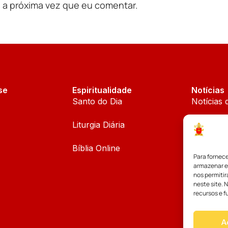
 a próxima vez que eu comentar.
se
Espiritualidade
Notícias
Santo do Dia
Notícias 
Liturgia Diária
Notícias 
Bíblia Online
Notícias
Para fornec
armazenar e
Palavra d
nos permiti
neste site. 
recursos e f
A