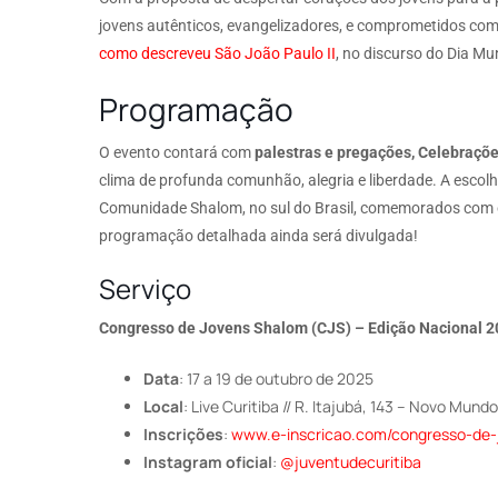
jovens autênticos, evangelizadores, e comprometidos com
como descreveu São João Paulo II
, no discurso do Dia Mu
Programação
O evento contará com
palestras e pregações, Celebraçõ
clima de profunda comunhão, alegria e liberdade. A escolh
Comunidade Shalom, no sul do Brasil, comemorados com o
programação detalhada ainda será divulgada!
Serviço
Congresso de Jovens Shalom (CJS) – Edição Nacional 
Data
: 17 a 19 de outubro de 2025
Local
: Live Curitiba //
R. Itajubá, 143 – Novo Mundo
Inscrições
:
www.e-inscricao.com/congresso-de
Instagram oficial
:
@juventudecuritiba