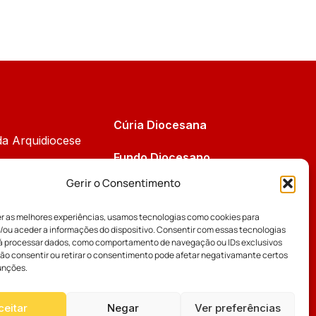
Cúria Diocesana
da Arquidiocese
Fundo Diocesano
Cáritas
Gerir o Consentimento
Tribunal Eclesiástico
 da Comissão
er as melhores experiências, usamos tecnologias como cookies para
Vicariatos da Educação
/ou aceder a informações do dispositivo. Consentir com essas tecnologias
os Bispos
rá processar dados, como comportamento de navegação ou IDs exclusivos
Eventos
Não consentir ou retirar o consentimento pode afetar negativamante certos
unções.
ceitar
Negar
Ver preferências