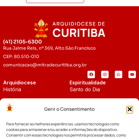
(41) 2105-6300
Rua Jaime Reis, nº 369, Alto São Francisco
CEP: 80.510-010
comunicacao@mitradecuritiba.org.br
Arquidiocese
Espiritualidade
História
Santo do Dia
Padroeira
Liturgia Diária
Gerir o Consentimento
Brasão
Bíblia Online
Para fornecer as melhores experiências, usamos tecnologias como
Notícias
Cúria Diocesana
cookies para armazenar e/ou aceder a informações do dispositivo.
Notícias da Arquidiocese
Consentir com essas tecnologias nos permitirá processar dados, como