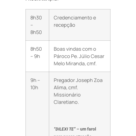
8h30
Credenciamento e
–
recepção
8h50
8h50
Boas vindas com o
– 9h
Pároco Pe. Júlio Cesar
Melo Miranda, cmf.
9h –
Pregador Joseph Zoa
10h
Alima, cmf.
Missionário
Claretiano.
“DILEXI TE”
– um farol