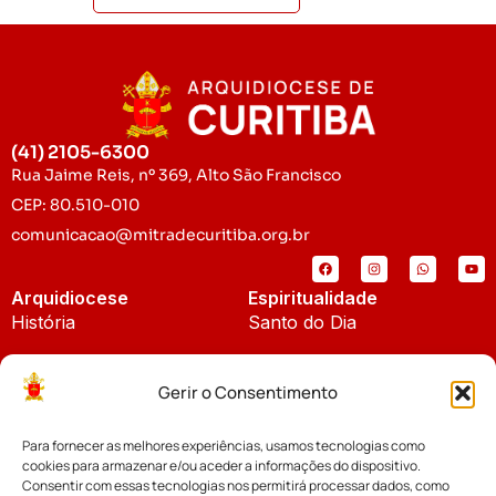
(41) 2105-6300
Rua Jaime Reis, nº 369, Alto São Francisco
CEP: 80.510-010
comunicacao@mitradecuritiba.org.br
Arquidiocese
Espiritualidade
História
Santo do Dia
Padroeira
Liturgia Diária
Gerir o Consentimento
Brasão
Bíblia Online
Para fornecer as melhores experiências, usamos tecnologias como
Notícias
Cúria Diocesana
cookies para armazenar e/ou aceder a informações do dispositivo.
Notícias da Arquidiocese
Consentir com essas tecnologias nos permitirá processar dados, como