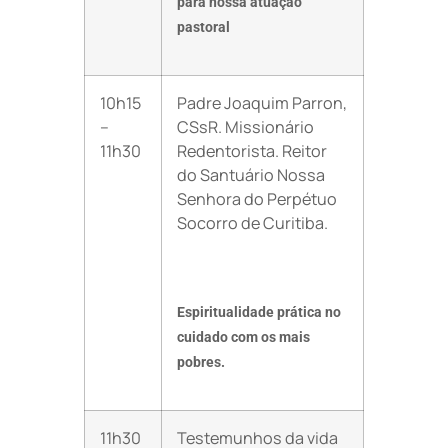
para nossa atuação
pastoral
10h15
Padre Joaquim Parron,
–
CSsR. Missionário
11h30
Redentorista. Reitor
do Santuário Nossa
Senhora do Perpétuo
Socorro de Curitiba.
Espiritualidade prática no
cuidado com os mais
pobres.
11h30
Testemunhos da vida