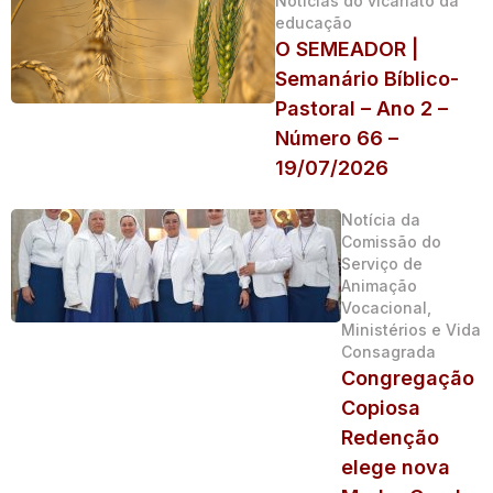
Noticias do vicariato da
educação
O SEMEADOR |
Semanário Bíblico-
Pastoral – Ano 2 –
Número 66 –
19/07/2026
Notícia da
Comissão do
Serviço de
Animação
Vocacional,
Ministérios e Vida
Consagrada
Congregação
Copiosa
Redenção
elege nova