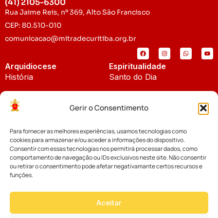
(41) 2105-6300
Rua Jaime Reis, nº 369, Alto São Francisco
CEP: 80.510-010
comunicacao@mitradecuritiba.org.br
Arquidiocese
Espiritualidade
História
Santo do Dia
Padroeira
Liturgia Diária
Gerir o Consentimento
Brasão
Bíblia Online
Para fornecer as melhores experiências, usamos tecnologias como
Notícias
Cúria Diocesana
cookies para armazenar e/ou aceder a informações do dispositivo.
Notícias da Arquidiocese
Consentir com essas tecnologias nos permitirá processar dados, como
Fundo Diocesano
comportamento de navegação ou IDs exclusivos neste site. Não consentir
Notícias Cáritas
ou retirar o consentimento pode afetar negativamante certos recursos e
funções.
Tribunal Eclesiástico
Notícias da Comissão
Vicariatos da Educação
Aceitar
Palavra dos Bispos