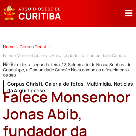
Home
Corpus Christi
>
>
Falece Monsenhor Jonas Abib, fundador da Comunidade Canção
Nova
Na noite desta segunda-feira, 12, Solenidade de Nossa Senhora de
Guadalupe, a Comunidade Canção Nova comunica o falecimento
de seu
Corpus Christi
,
Galeria de fotos
,
Multimídia
,
Notícias
Falece Monsenhor
da Arquidiocese
Jonas Abib,
fundador da