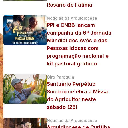
Rosário de Fátima
Notícias da Arquidiocese
PPI e CNBB lançam
campanha da 6ª Jornada
Mundial dos Avós e das
Pessoas Idosas com
programação nacional e
kit pastoral gratuito
Giro Paroquial
Santuário Perpétuo
Socorro celebra a Missa
do Agricultor neste
sábado (25)
Notícias da Arquidiocese
Arquidiocese de Curitiba