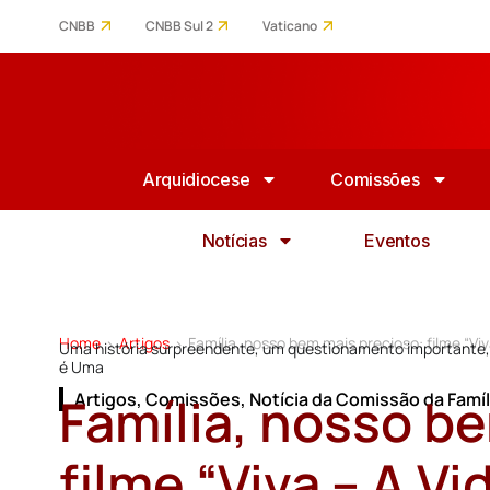
CNBB
CNBB Sul 2
Vaticano
Arquidiocese
Comissões
Notícias
Eventos
Home
Artigos
Família, nosso bem mais precioso: filme “Viv
>
>
Uma história surpreendente, um questionamento importante, g
é Uma
Família, nosso b
Artigos
,
Comissões
,
Notícia da Comissão da Famíl
filme “Viva – A Vi