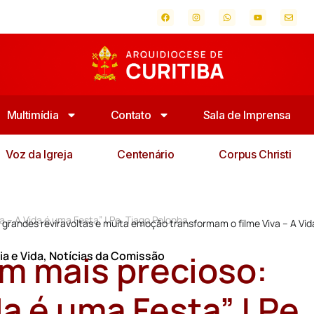
Multimídia
Contato
Sala de Imprensa
Voz da Igreja
Centenário
Corpus Christi
a – A Vida é uma Festa” | Pe. Tiago Polonha
randes reviravoltas e muita emoção transformam o filme Viva – A Vid
em mais precioso:
ia e Vida
,
Notícias da Comissão
da é uma Festa” | Pe.