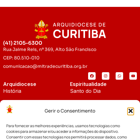
(41) 2105-6300
Rua Jaime Reis, nº 369, Alto São Francisco
CEP: 80.510-010
comunicacao@mitradecuritiba.org.br
Arquidiocese
Espiritualidade
História
Santo do Dia
Padroeira
Liturgia Diária
Gerir o Consentimento
Brasão
Bíblia Online
Para fornecer as melhores experiências, usamos tecnologias como
Notícias
Cúria Diocesana
cookies para armazenar e/ou aceder a informações do dispositivo.
Notícias da Arquidiocese
Consentir com essas tecnologias nos permitirá processar dados, como