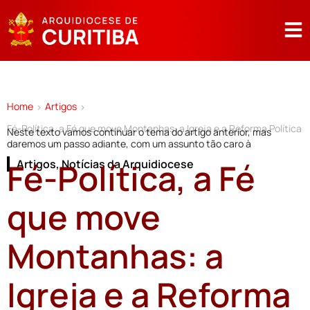
Home
Artigos
>
>
Fé-Política, a Fé que move Montanhas: a Igreja e a Reforma Política
Neste texto vamos continuar o tema do artigo anterior, mas
daremos um passo adiante, com um assunto tão caro à
Fé-Política, a Fé
Artigos
,
Notícias da Arquidiocese
que move
Montanhas: a
Igreja e a Reforma