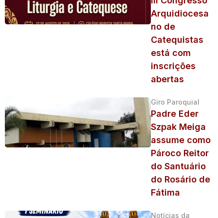
III Congresso
Arquidiocesa
no de
Catequistas
está com
inscrições
abertas
Giro Paroquial
Padre Eder
Szpak Meiga
assume como
Pároco Reitor
do Santuário
do Rosário de
Fátima
Notícias da