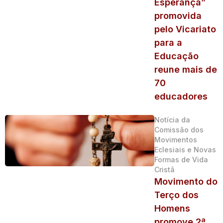
Esperança”
promovida
pelo Vicariato
para a
Educação
reune mais de
70
educadores
Notícia da
Comissão dos
Movimentos
Eclesiais e Novas
Formas de Vida
Cristã
Movimento do
Terço dos
Homens
promove 2ª