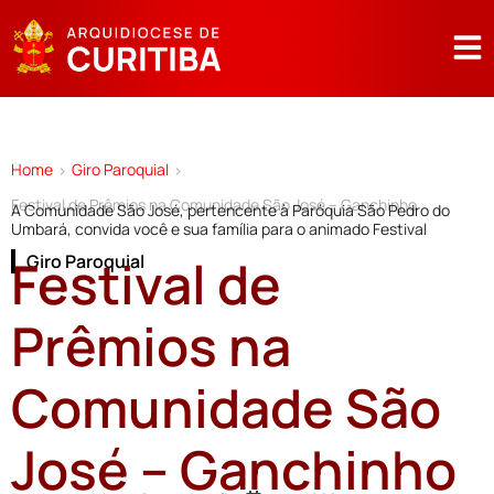
Home
Giro Paroquial
>
>
Festival de Prêmios na Comunidade São José – Ganchinho
A Comunidade São José, pertencente à Paróquia São Pedro do
Umbará, convida você e sua família para o animado Festival
Festival de
Giro Paroquial
Prêmios na
Comunidade São
José – Ganchinho