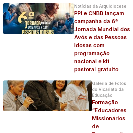
Notícias da Arquidiocese
PPI e CNBB lançam
campanha da 6ª
Jornada Mundial dos
Avós e das Pessoas
Idosas com
programação
nacional e kit
pastoral gratuito
Galeria de Fotos
do Vicariato da
Educação
Formação
“Educadores
Missionários
de