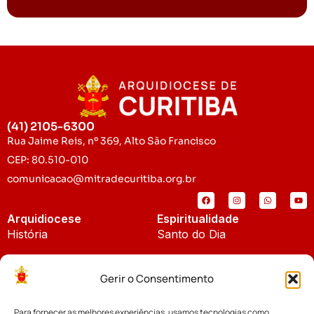
(41) 2105-6300
Rua Jaime Reis, nº 369, Alto São Francisco
CEP: 80.510-010
comunicacao@mitradecuritiba.org.br
Arquidiocese
Espiritualidade
História
Santo do Dia
Padroeira
Liturgia Diária
Gerir o Consentimento
Brasão
Bíblia Online
Para fornecer as melhores experiências, usamos tecnologias como
Notícias
Cúria Diocesana