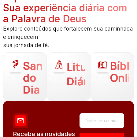
Sua experiência diária com
a Palavra de Deus
Explore conteúdos que fortalecem sua caminhada
e enriquecem
sua jornada de fé.
Santo
Bíbli
Liturgia
do
Onli
Diária
Dia
Receba as novidades