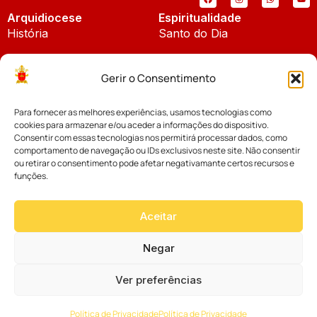
Arquidiocese
Espiritualidade
História
Santo do Dia
Padroeira
Liturgia Diária
Gerir o Consentimento
Brasão
Bíblia Online
Para fornecer as melhores experiências, usamos tecnologias como
Notícias
Cúria Diocesana
cookies para armazenar e/ou aceder a informações do dispositivo.
Notícias da Arquidiocese
Consentir com essas tecnologias nos permitirá processar dados, como
Fundo Diocesano
comportamento de navegação ou IDs exclusivos neste site. Não consentir
Notícias Cáritas
ou retirar o consentimento pode afetar negativamante certos recursos e
funções.
Tribunal Eclesiástico
Notícias da Comissão
Vicariatos da Educação
Aceitar
Palavra dos Bispos
Eventos
Negar
Ver preferências
Website desenvolvido com muito
Política de Privacidade
Política de Privacidade
por