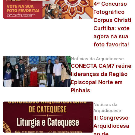
4ª Concurso
Fotográfico
Corpus Christi
Curitiba: vote
agora na sua
foto favorita!
Notícias da Arquidiocese
CONECTA CAM7 reúne
lideranças da Região
Episcopal Norte em
Pinhais
Notícias da
Arquidiocese
III Congresso
Arquidiocesa
no de