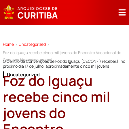
Home
Uncategorized
>
>
Foz do Iguaçu recebe cinco mil jovens do Encontro Vocacional do
Caminho Neocatecumenal
O Centro de Convenções de Foz do Iguaçu (CECONFI) receberá, no
próximo dia 17 de julho, aproximadamente cinco mil jovens
Foz do Iguaçu
Uncategorized
recebe cinco mil
jovens do
Encontro