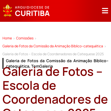
Home
Comissões
>
>
Galeria de Fotos da Comissão da Animação Bíblico–catequética
>
Galeria de Fotos – Escola de Coordenadores de Catequese 2025
Galeria de Fotos da Comissão da Animação Bíblico–
Galeria de Fotos –
catequética
,
TemGaleria
Escola de
Coordenadores de