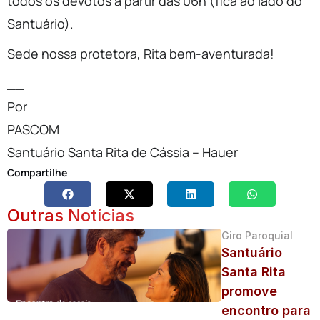
todos os devotos a partir das 06h (fica ao lado do
Santuário).
Sede nossa protetora, Rita bem-aventurada!
__
Por
PASCOM
Santuário Santa Rita de Cássia – Hauer
Compartilhe
Outras Notícias
Giro Paroquial
Santuário
Santa Rita
promove
encontro para