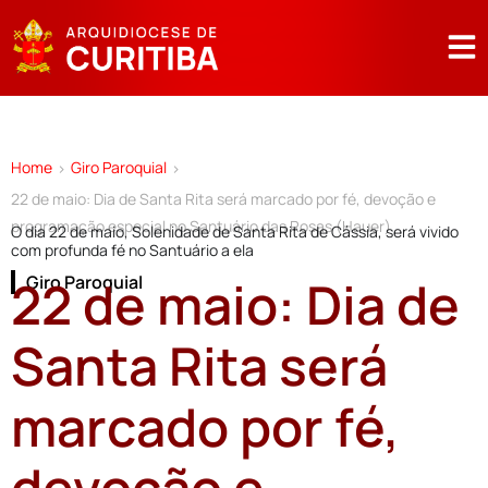
Home
Giro Paroquial
>
>
22 de maio: Dia de Santa Rita será marcado por fé, devoção e
programação especial no Santuário das Rosas (Hauer)
O dia 22 de maio, Solenidade de Santa Rita de Cássia, será vivido
com profunda fé no Santuário a ela
22 de maio: Dia de
Giro Paroquial
Santa Rita será
marcado por fé,
devoção e