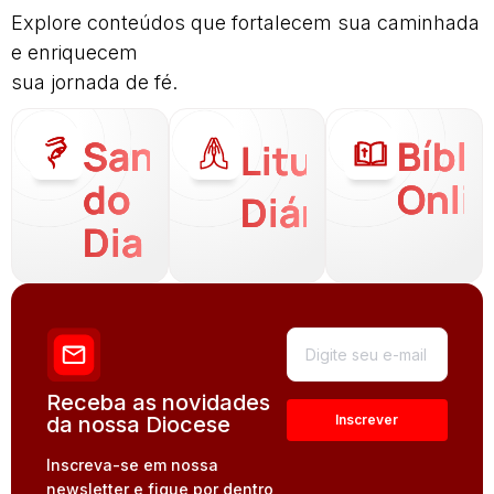
Explore conteúdos que fortalecem sua caminhada
e enriquecem
sua jornada de fé.
Santo
Bíbli
Liturgia
do
Onli
Diária
Dia
Receba as novidades
da nossa Diocese
Inscreva-se em nossa
newsletter e fique por dentro