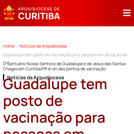
Home
Notícias da Arquidiocese
>
>
Guadalupe tem posto de vacinação para pessoas em situação de
rua
O Santuário Nossa Senhora de Guadalupe e de Jesus das Santas
Chagas em Curitiba/PR é um dos pontos de vacinação
Guadalupe tem
Notícias da Arquidiocese
posto de
vacinação para
pessoas em