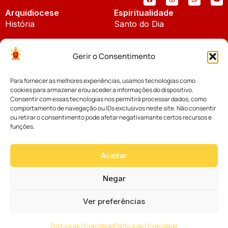
Arquidiocese
Espiritualidade
História
Santo do Dia
Padroeira
Liturgia Diária
Gerir o Consentimento
Brasão
Bíblia Online
Para fornecer as melhores experiências, usamos tecnologias como
Notícias
Cúria Diocesana
cookies para armazenar e/ou aceder a informações do dispositivo.
Notícias da Arquidiocese
Consentir com essas tecnologias nos permitirá processar dados, como
Fundo Diocesano
comportamento de navegação ou IDs exclusivos neste site. Não consentir
Notícias Cáritas
ou retirar o consentimento pode afetar negativamante certos recursos e
funções.
Tribunal Eclesiástico
Notícias da Comissão
Vicariatos da Educação
Aceitar
Palavra dos Bispos
Eventos
Negar
Ver preferências
Website desenvolvido com muito
Política de Privacidade
Política de Privacidade
por