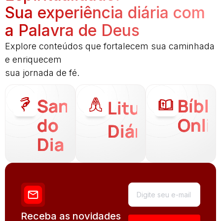
Sua experiência diária com
a Palavra de Deus
Explore conteúdos que fortalecem sua caminhada
e enriquecem
sua jornada de fé.
Santo
Bíbli
Liturgia
do
Onli
Diária
Dia
Receba as novidades