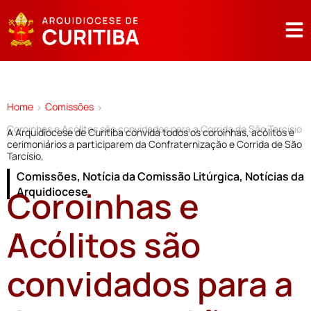
Home
Comissões
>
>
Coroinhas e Acólitos são convidados para a Corrida de São Tarcísio
A Arquidiocese de Curitiba convida todos os coroinhas, acólitos e
cerimoniários a participarem da Confraternização e Corrida de São
Tarcísio,
Comissões
,
Notícia da Comissão Litúrgica
,
Notícias da
Coroinhas e
Arquidiocese
Acólitos são
convidados para a