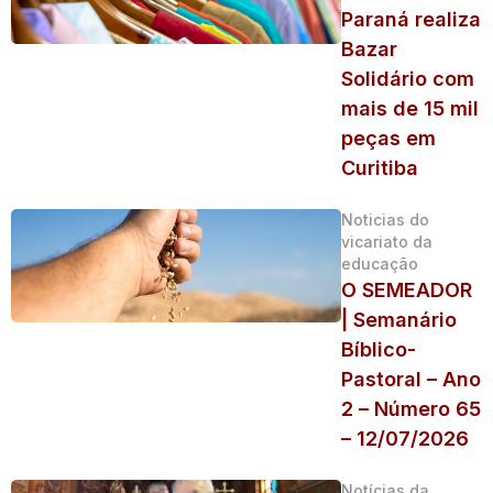
Paraná realiza
Bazar
Solidário com
mais de 15 mil
peças em
Curitiba
Noticias do
vicariato da
educação
O SEMEADOR
| Semanário
Bíblico-
Pastoral – Ano
2 – Número 65
– 12/07/2026
Notícias da