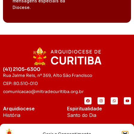
mensagens especiais da
Diocese.
(41) 2105-6300
Rua Jaime Reis, nº 369, Alto São Francisco
CEP: 80.510-010
comunicacao@mitradecuritiba.org.br
Arquidiocese
Espiritualidade
História
Santo do Dia
Padroeira
Liturgia Diária