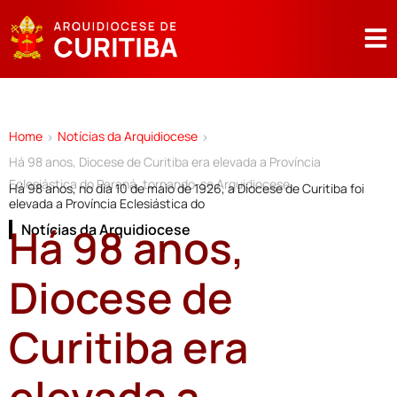
Home
Notícias da Arquidiocese
>
>
Há 98 anos, Diocese de Curitiba era elevada a Província
Eclesiástica do Paraná, tornando-se Arquidiocese
Há 98 anos, no dia 10 de maio de 1926, a Diocese de Curitiba foi
elevada a Província Eclesiástica do
Há 98 anos,
Notícias da Arquidiocese
Diocese de
Curitiba era
elevada a