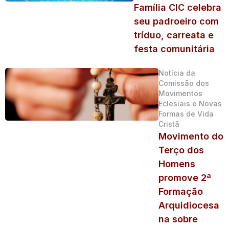
Família CIC celebra
seu padroeiro com
tríduo, carreata e
festa comunitária
Notícia da
Comissão dos
Movimentos
Eclesiais e Novas
Formas de Vida
Cristã
Movimento do
Terço dos
Homens
promove 2ª
Formação
Arquidiocesa
na sobre