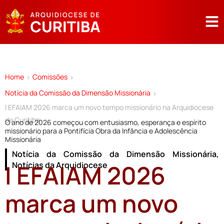
Home
Comissões
>
>
Notícia da Comissão da Dimensão Missionária
>
I EFAIAM 2026 marca um novo tempo missionário na Arquidiocese
de Curitiba
O ano de 2026 começou com entusiasmo, esperança e espírito
missionário para a Pontifícia Obra da Infância e Adolescência
Missionária
Notícia da Comissão da Dimensão Missionária
,
I EFAIAM 2026
Notícias da Arquidiocese
marca um novo