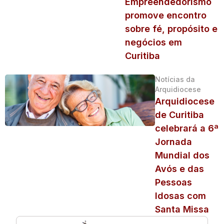
Empreendedorismo
promove encontro
sobre fé, propósito e
negócios em
Curitiba
Notícias da
Arquidiocese
Arquidiocese
de Curitiba
celebrará a 6ª
Jornada
Mundial dos
Avós e das
Pessoas
Idosas com
Santa Missa