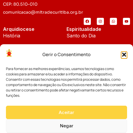
CEP: 80.510-010
comunicacao@mitradecuritiba.org.br
Arquidiocese
Espiritualidade
História
Santo do Dia
Padroeira
Liturgia Diária
Gerir o Consentimento
Brasão
Bíblia Online
Para fornecer as melhores experiências, usamos tecnologias como
Notícias
Cúria Diocesana
cookies para armazenar e/ou aceder a informações do dispositivo.
Notícias da Arquidiocese
Consentir com essas tecnologias nos permitirá processar dados, como
Fundo Diocesano
comportamento de navegação ou IDs exclusivos neste site. Não consentir
Notícias Cáritas
ou retirar o consentimento pode afetar negativamante certos recursos e
funções.
Tribunal Eclesiástico
Notícias da Comissão
Vicariatos da Educação
Aceitar
Palavra dos Bispos
Eventos
Negar