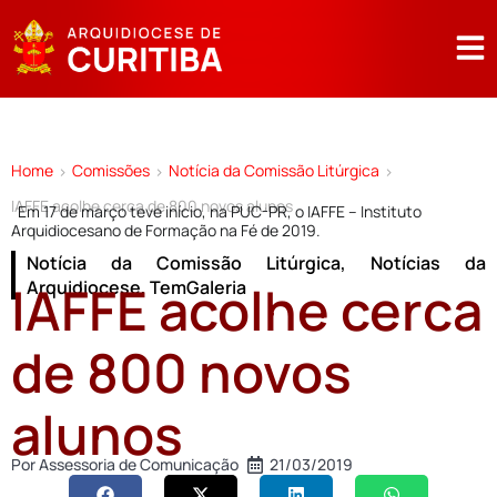
Home
Comissões
Notícia da Comissão Litúrgica
>
>
>
IAFFE acolhe cerca de 800 novos alunos
Em 17 de março teve início, na PUC-PR, o IAFFE – Instituto
Arquidiocesano de Formação na Fé de 2019.
Notícia da Comissão Litúrgica
,
Notícias da
IAFFE acolhe cerca
Arquidiocese
,
TemGaleria
de 800 novos
alunos
Por
Assessoria de Comunicação
21/03/2019