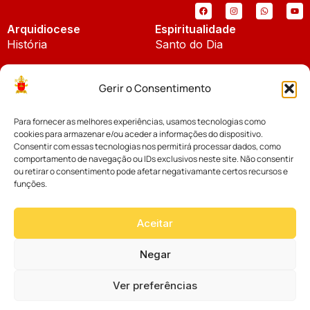
Arquidiocese
Espiritualidade
História
Santo do Dia
Padroeira
Liturgia Diária
Gerir o Consentimento
Brasão
Bíblia Online
Para fornecer as melhores experiências, usamos tecnologias como
Notícias
Cúria Diocesana
cookies para armazenar e/ou aceder a informações do dispositivo.
Notícias da Arquidiocese
Consentir com essas tecnologias nos permitirá processar dados, como
Fundo Diocesano
comportamento de navegação ou IDs exclusivos neste site. Não consentir
Notícias Cáritas
ou retirar o consentimento pode afetar negativamante certos recursos e
funções.
Tribunal Eclesiástico
Notícias da Comissão
Vicariatos da Educação
Aceitar
Palavra dos Bispos
Eventos
Negar
Ver preferências
Website desenvolvido com muito