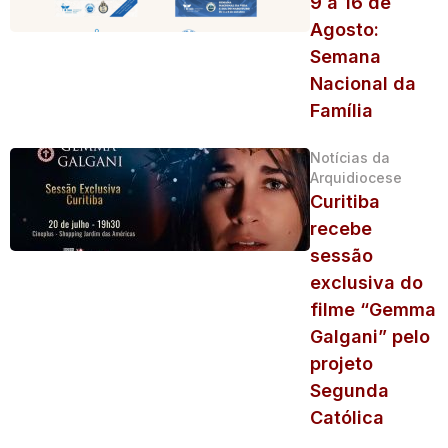
9 a 16 de
Agosto:
Semana
Nacional da
Família
Notícias da
Arquidiocese
Curitiba
recebe
sessão
exclusiva do
filme “Gemma
Galgani” pelo
projeto
Segunda
Católica