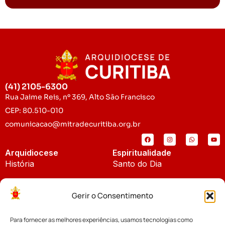
(41) 2105-6300
Rua Jaime Reis, nº 369, Alto São Francisco
CEP: 80.510-010
comunicacao@mitradecuritiba.org.br
Arquidiocese
Espiritualidade
História
Santo do Dia
Padroeira
Liturgia Diária
Gerir o Consentimento
Brasão
Bíblia Online
Para fornecer as melhores experiências, usamos tecnologias como
Notícias
Cúria Diocesana