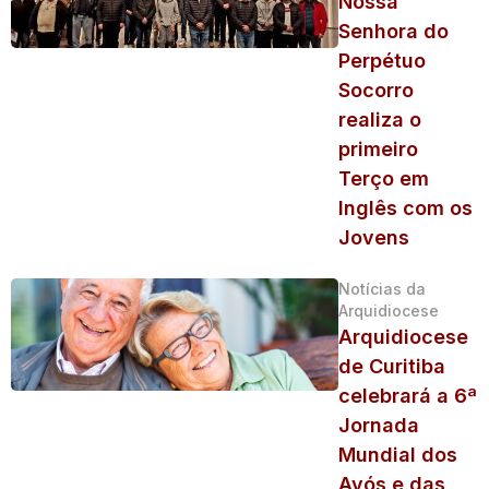
Nossa
Senhora do
Perpétuo
Socorro
realiza o
primeiro
Terço em
Inglês com os
Jovens
Notícias da
Arquidiocese
Arquidiocese
de Curitiba
celebrará a 6ª
Jornada
Mundial dos
Avós e das