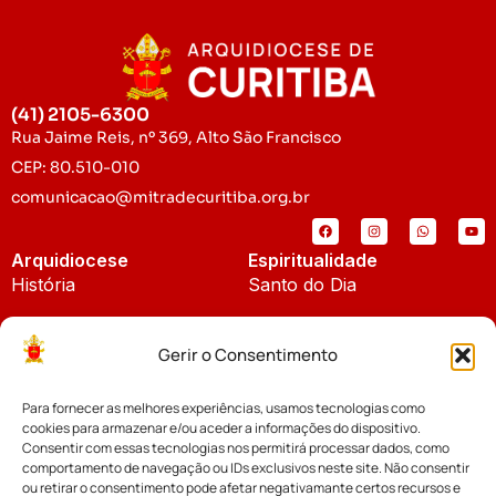
(41) 2105-6300
Rua Jaime Reis, nº 369, Alto São Francisco
CEP: 80.510-010
comunicacao@mitradecuritiba.org.br
Arquidiocese
Espiritualidade
História
Santo do Dia
Padroeira
Liturgia Diária
Gerir o Consentimento
Brasão
Bíblia Online
Para fornecer as melhores experiências, usamos tecnologias como
Notícias
Cúria Diocesana
cookies para armazenar e/ou aceder a informações do dispositivo.
Notícias da Arquidiocese
Consentir com essas tecnologias nos permitirá processar dados, como
Fundo Diocesano
comportamento de navegação ou IDs exclusivos neste site. Não consentir
Notícias Cáritas
ou retirar o consentimento pode afetar negativamante certos recursos e