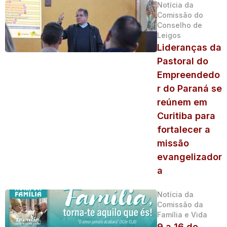
Notícia da
Comissão do
Conselho de
Leigos
Lideranças da
Pastoral do
Empreendedo
r do Paraná se
reúnem em
Curitiba para
fortalecer a
missão
evangelizador
a
Notícia da
Comissão da
Família e Vida
9 a 16 de