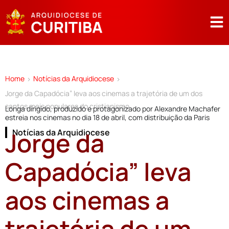
Home
Notícias da Arquidiocese
>
>
Jorge da Capadócia” leva aos cinemas a trajetória de um dos
santos mais populares do cristianismo
Longa dirigido, produzido e protagonizado por Alexandre Machafer
estreia nos cinemas no dia 18 de abril, com distribuição da Paris
Jorge da
Notícias da Arquidiocese
Capadócia” leva
aos cinemas a
trajetória de um