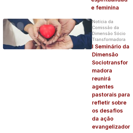
e feminina
Notícia da
Comissão da
Dimensão Sócio
Transformadora
I Seminário da
Dimensão
Sociotransfor
madora
reunirá
agentes
pastorais para
refletir sobre
os desafios
da ação
evangelizador