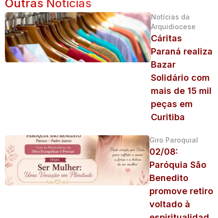
Outras Notícias
Notícias da
Arquidiocese
Cáritas
Paraná realiza
Bazar
Solidário com
mais de 15 mil
peças em
Curitiba
Giro Paroquial
02/08:
Paróquia São
Benedito
promove retiro
voltado à
espiritualidad