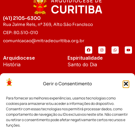
(41) 2105-6300
Rua Jaime Reis, nº 369, Alto São Francisco
CEP: 80.510-010
comunicacao@mitradecuritiba.org.br
Arquidiocese
Espiritualidade
História
Santo do Dia
Padroeira
Liturgia Diária
Gerir o Consentimento
Brasão
Bíblia Online
Para fornecer as melhores experiências, usamos tecnologias como
Notícias
Cúria Diocesana
cookies para armazenar e/ou aceder a informações do dispositivo.
Notícias da Arquidiocese
Consentir com essas tecnologias nos permitirá processar dados, como
Fundo Diocesano
comportamento de navegação ou IDs exclusivos neste site. Não consentir
Notícias Cáritas
ou retirar o consentimento pode afetar negativamante certos recursos e
funções.
Tribunal Eclesiástico
Notícias da Comissão