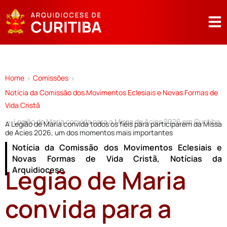
Home
Comissões
>
>
Notícia da Comissão dos Movimentos Eclesiais e Novas Formas de
Vida Cristã
Legião de Maria convida para a Missa de Acies 2026 em Curitiba
>
A Legião de Maria convida todos os fiéis para participarem da Missa
de Acies 2026, um dos momentos mais importantes
Notícia da Comissão dos Movimentos Eclesiais e
Novas Formas de Vida Cristã
,
Notícias da
Legião de Maria
Arquidiocese
convida para a