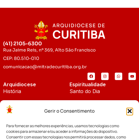
(41) 2105-6300
Rua Jaime Reis, nº 369, Alto São Francisco
CEP: 80.510-010
comunicacao@mitradecuritiba.org.br
Arquidiocese
Espiritualidade
História
Santo do Dia
Padroeira
Liturgia Diária
Gerir o Consentimento
Brasão
Bíblia Online
Para fornecer as melhores experiências, usamos tecnologias como
Notícias
Cúria Diocesana
cookies para armazenar e/ou aceder a informações do dispositivo.
Notícias da Arquidiocese
Consentir com essas tecnologias nos permitirá processar dados, como