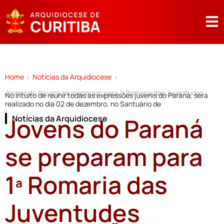
Home
Notícias da Arquidiocese
>
>
Jovens do Paraná se preparam para 1ª Romaria das Juventudes
No intuito de reunir todas as expressões juvenis do Paraná, será
realizado no dia 02 de dezembro, no Santuário de
Jovens do Paraná
Notícias da Arquidiocese
se preparam para
1ª Romaria das
Juventudes