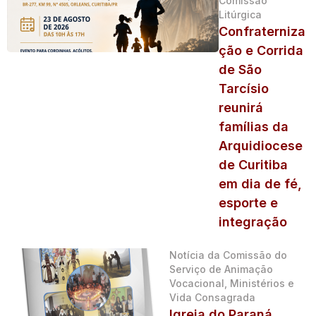
Comissão
Litúrgica
Confraterniza
ção e Corrida
de São
Tarcísio
reunirá
famílias da
Arquidiocese
de Curitiba
em dia de fé,
esporte e
integração
Notícia da Comissão do
Serviço de Animação
Vocacional, Ministérios e
Vida Consagrada
Igreja do Paraná