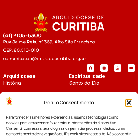
(41) 2105-6300
Rua Jaime Reis, nº 369, Alto São Francisco
CEP: 80.510-010
comunicacao@mitradecuritiba.org.br
Arquidiocese
Espiritualidade
História
Santo do Dia
Padroeira
Liturgia Diária
Gerir o Consentimento
Brasão
Bíblia Online
Para fornecer as melhores experiências, usamos tecnologias como
Notícias
Cúria Diocesana
cookies para armazenar e/ou aceder a informações do dispositivo.
Notícias da Arquidiocese
Consentir com essas tecnologias nos permitirá processar dados, como
Fundo Diocesano
comportamento de navegação ou IDs exclusivos neste site. Não consentir