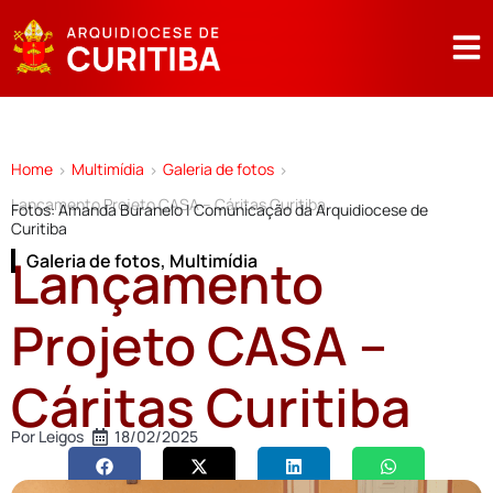
Home
Multimídia
Galeria de fotos
>
>
>
Lançamento Projeto CASA – Cáritas Curitiba
Fotos: Amanda Buranelo | Comunicação da Arquidiocese de
Curitiba
Lançamento
Galeria de fotos
,
Multimídia
Projeto CASA –
Cáritas Curitiba
Por
Leigos
18/02/2025