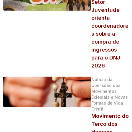
Setor
Juventude
orienta
coordenadore
s sobre a
compra de
ingressos
para o DNJ
2026
Notícia da
Comissão dos
Movimentos
Eclesiais e Novas
Formas de Vida
Cristã
Movimento do
Terço dos
Homens