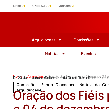
CNBB
CNBB Sul 2
Vaticano
Arquidiocese
Comissões
Notícias
Eventos
Home
Comissões
Oração dos Fiéis para as Missas de 03 
>
>
De 20 de novembro (Solenidade de Cristo Rei) a 11 de dezembro
Comissões
,
Fundo Diocesano
,
Notícia da Co
Oração dos Fiéis 
Arquidiocese
e 04 de dezembr