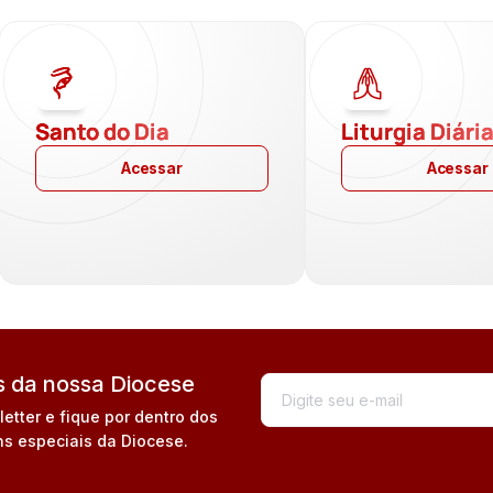
Santo do Dia
Liturgia Diári
Acessar
Acessar
 da nossa Diocese
tter e fique por dentro dos
s especiais da Diocese.