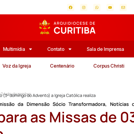
Multimídia
Contato
Sala de Imprensa
Voz da Igreja
Centenário
Corpus Christi
e 04 de dezembro
 (3º domingo do Advento) a Igreja Católica realiza
missão da Dimensão Sócio Transformadora
,
Notícias 
para as Missas de 0
o