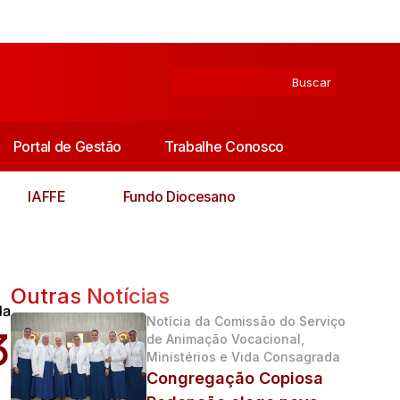
Portal de Gestão
Trabalhe Conosco
IAFFE
Fundo Diocesano
Outras Notícias
da
Notícia da Comissão do Serviço
3
de Animação Vocacional,
Ministérios e Vida Consagrada
Congregação Copiosa