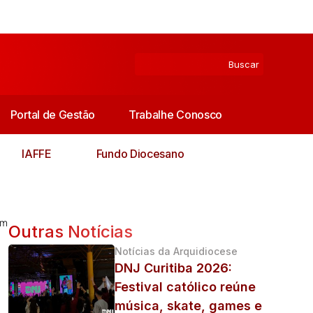
Portal de Gestão
Trabalhe Conosco
IAFFE
Fundo Diocesano
em
Outras Notícias
Notícias da Arquidiocese
DNJ Curitiba 2026:
Festival católico reúne
música, skate, games e