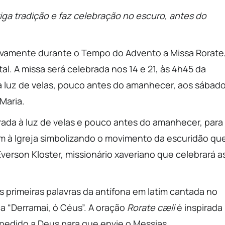
iga tradição e faz celebração no escuro, antes do
novamente durante o Tempo do Advento a Missa Rorate
al. A missa será celebrada nos 14 e 21, às 4h45 da
à luz de velas, pouco antes do amanhecer, aos sábad
Maria.
ebrada à luz de velas e pouco antes do amanhecer, para
em à Igreja simbolizando o movimento da escuridão qu
 Everson Kloster, missionário xaveriano que celebrará a
 primeiras palavras da antífona em latim cantada no
ca “Derramai, ó Céus”. A oração
Rorate cæli
é inspirada
edido a Deus para que envie o Messias,