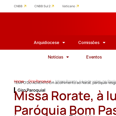
CNBB
CNBB Sul 2
Vaticano
Arquidiocese
Comissões
Notícias
Eventos
Home
Giro Paroquial
Missa Rorate, à luz de velas, na Paró
>
>
TEMPO DO ADVENTO Em acolhimento ao Natal, paróquia resgat
Missa Rorate, à l
Giro Paroquial
Paróquia Bom Past