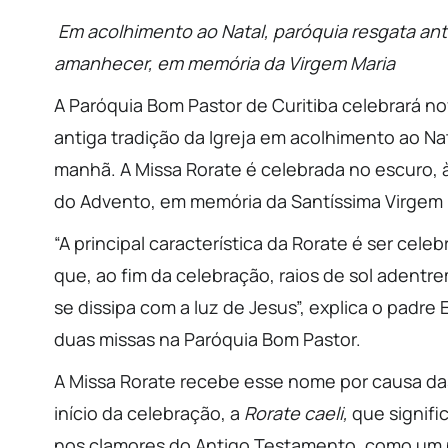
Em acolhimento ao Natal, paróquia resgata ant
amanhecer, em memória da Virgem Maria
A Paróquia Bom Pastor de Curitiba celebrará 
antiga tradição da Igreja em acolhimento ao Nat
manhã. A Missa Rorate é celebrada no escuro, 
do Advento, em memória da Santíssima Virgem 
“A principal característica da Rorate é ser cel
que, ao fim da celebração, raios de sol adentr
se dissipa com a luz de Jesus”, explica o padre
duas missas na Paróquia Bom Pastor.
A Missa Rorate recebe esse nome por causa das
início da celebração, a
Rorate caeli,
que signifi
nos clamores do Antigo Testamento, como um p