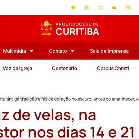
Multimídia
Contato
Sala de Imprensa
Voz da Igreja
Centenário
Corpus Christi
quia Bom Pastor nos dias 14 e 21
a antiga tradição e faz celebração no escuro, antes do amanhecer, 
uz de velas, na
or nos dias 14 e 21