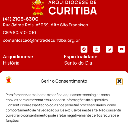
(41) 2105-6300
Rua Jaime Reis, nº 369, Alto São Francisco
CEP: 80.510-010
comunicacao@mitradecuritiba.org.br
Arquidiocese
Espiritualidade
História
Santo do Dia
Padroeira
Liturgia Diária
Gerir o Consentimento
Brasão
Bíblia Online
Para fornecer as melhores experiências, usamos tecnologias como
Notícias
Cúria Diocesana
cookies para armazenar e/ou aceder a informações do dispositivo.
Notícias da Arquidiocese
Consentir com essas tecnologias nos permitirá processar dados, como
Fundo Diocesano
comportamento de navegação ou IDs exclusivos neste site. Não consentir
Notícias Cáritas
ou retirar o consentimento pode afetar negativamante certos recursos e
funções.
Tribunal Eclesiástico
Notícias da Comissão