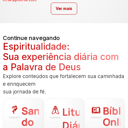
05 de agosto de 2026
Ver mais
Continue navegando
Espiritualidade:
Sua experiência diária com
a Palavra de Deus
Explore conteúdos que fortalecem sua caminhada
e enriquecem
sua jornada de fé.
Santo
Bíbli
Liturgia
do
Onli
Diária