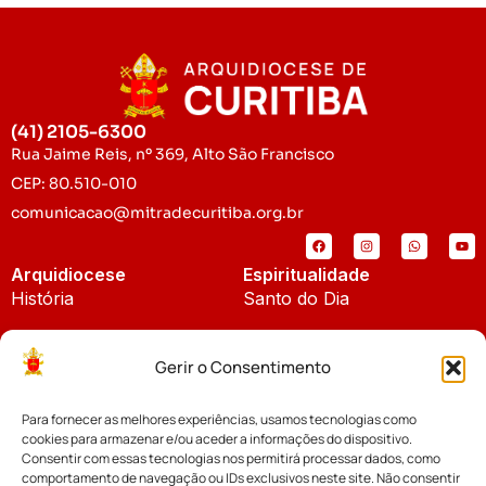
(41) 2105-6300
Rua Jaime Reis, nº 369, Alto São Francisco
CEP: 80.510-010
comunicacao@mitradecuritiba.org.br
Arquidiocese
Espiritualidade
História
Santo do Dia
Padroeira
Liturgia Diária
Gerir o Consentimento
Brasão
Bíblia Online
Para fornecer as melhores experiências, usamos tecnologias como
Notícias
Cúria Diocesana
cookies para armazenar e/ou aceder a informações do dispositivo.
Notícias da Arquidiocese
Consentir com essas tecnologias nos permitirá processar dados, como
Fundo Diocesano
comportamento de navegação ou IDs exclusivos neste site. Não consentir