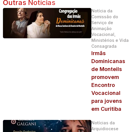
Outras Notícias
Notícia da
Comissão do
Serviço de
Animação
Vocacional,
Ministérios e Vida
Consagrada
Irmãs
Dominicanas
de Monteils
promovem
Encontro
Vocacional
para jovens
em Curitiba
Notícias da
Arquidiocese