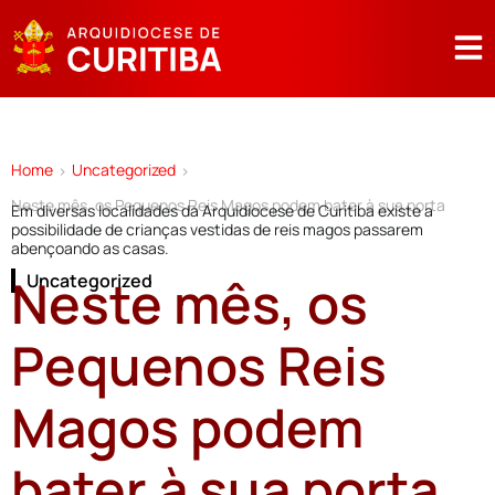
Home
Uncategorized
>
>
Neste mês, os Pequenos Reis Magos podem bater à sua porta
Em diversas localidades da Arquidiocese de Curitiba existe a
possibilidade de crianças vestidas de reis magos passarem
abençoando as casas.
Neste mês, os
Uncategorized
Pequenos Reis
Magos podem
bater à sua porta